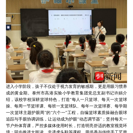
进入小学阶段，孩子不仅处于视力发育的敏感期，更是用眼习惯养
成的黄金期。泰州市高港实验小学教育集团党总支副书记许娟介
绍，该校学校深耕篮球特色，打造“每人一只篮球、每天一次篮球
操、每周一节篮球课、每班一支篮球队、每年一次篮球赛、每学期
一次篮球主题护眼周”的“六个一”工程，自编篮球素质操融合眼球
追踪与手眼协调训练，让运动成为护眼“动态调节器”；坚持每天一
节户外体育课，严控多媒体使用时长，打造明亮舒适的教室视觉环
境；同步推进大阅读、非遗虎头鞋等课程，用书香与传统手工艺替