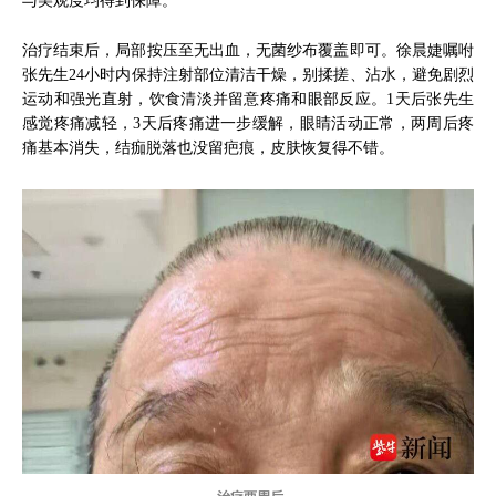
与美观度均得到保障。
治疗结束后，局部按压至无出血，无菌纱布覆盖即可。徐晨婕嘱咐
张先生24小时内保持注射部位清洁干燥，别揉搓、沾水，避免剧烈
运动和强光直射，饮食清淡并留意疼痛和眼部反应。1天后张先生
感觉疼痛减轻，3天后疼痛进一步缓解，眼睛活动正常，两周后疼
痛基本消失，结痂脱落也没留疤痕，皮肤恢复得不错。