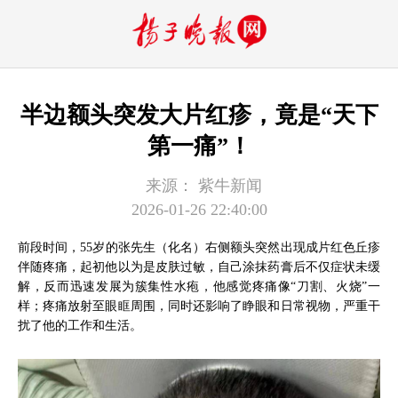
半边额头突发大片红疹，竟是“天下
第一痛”！
来源：
紫牛新闻
2026-01-26 22:40:00
前段时间，55岁的张先生（化名）右侧额头突然出现成片红色丘疹
伴随疼痛，起初他以为是皮肤过敏，自己涂抹药膏后不仅症状未缓
解，反而迅速发展为簇集性水疱，他感觉疼痛像“刀割、火烧”一
样；疼痛放射至眼眶周围，同时还影响了睁眼和日常视物，严重干
扰了他的工作和生活。