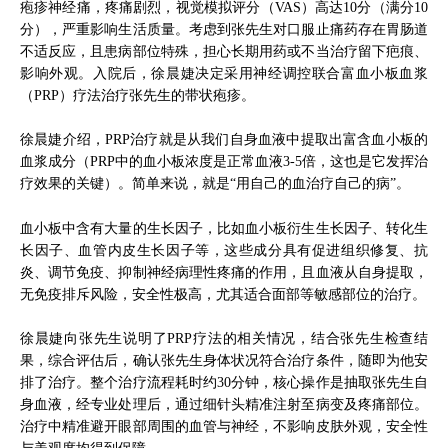
疱疹神经痛，疼痛剧烈，视觉模拟评分（VAS）高达10分（满分10
分），严重影响生活质量。考虑到张先生对口服止痛药存在胃肠道
不适反应，且患病部位特殊，担心长期用药或不当治疗留下疤痕、
影响外观。入院后，徐晨婕决定采用神经调控联合富血小板血浆
（PRP）疗法治疗张先生的带状疱疹。
徐晨婕介绍，PRP治疗就是从我们自身血液中提取出富含血小板的
血浆成分（PRP中的血小板浓度是正常血液3-5倍，这也是它发挥治
疗效果的关键）。简单来说，就是“用自己的血治疗自己的病”。
血小板中含有大量的生长因子，比如血小板衍生生长因子、转化生
长因子、血管内皮生长因子等，这些成分具有促进组织修复、抗
炎、调节免疫、抑制神经病理性疼痛的作用，且血液从自身提取，
无免疫排斥风险，安全性极高，尤其适合面部等敏感部位的治疗。
徐晨婕向张先生说明了PRP疗法的相关情况，结合张先生检查结
果，综合评估后，确认张先生身体状况符合治疗条件，随即为他安
排了治疗。整个治疗流程耗时约30分钟，核心操作是抽取张先生自
身血液，经专业处理后，通过细针头精准注射至病变及疼痛部位。
治疗中精准避开眼部周围的血管与神经，不影响皮肤外观，安全性