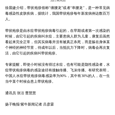
治疗两周后
徐晨婕介绍，带状疱疹俗称“缠腰龙”或者“串腰龙”，是一种常见病
毒感染性皮肤疾病，据统计，我国带状疱疹每年新发病例达数百万
人。
带状疱疹是由水痘带状疱疹病毒引起的，在早期或者第一次感染的
时候，由它引起的疾病叫水痘，主要患病人群为儿童，康复后虽然
看起来完全正常，但其实病毒并没有被真正杀死，而是躲在身体某
个神经的神经节里，待成年以后，当抵抗力下降时，病毒会再次复
活，由它引起的疾病叫带状疱疹。
专家提醒，即使小时候没有得过水痘，也有可能是隐性感染者，水
痘带状疱疹病毒的感染途径有接触传播、飞沫传播。有研究表明，
中国人水痘带状疱疹病毒感染率为90%，其中有30%的人，在一生
当中某个时候会患上带状疱疹。
通讯员 张洁 曹慧慧
扬子晚报/紫牛新闻记者 吕彦霖