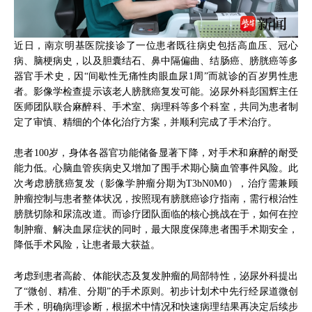
近日，南京明基医院接诊了一位患者既往病史包括高血压、冠心
病、脑梗病史，以及胆囊结石、鼻中隔偏曲、结肠癌、膀胱癌等多
器官手术史，因“间歇性无痛性肉眼血尿1周”而就诊的百岁男性患
者。影像学检查提示该老人膀胱癌复发可能。泌尿外科彭国辉主任
医师团队联合麻醉科、手术室、病理科等多个科室，共同为患者制
定了审慎、精细的个体化治疗方案，并顺利完成了手术治疗。
患者100岁，身体各器官功能储备显著下降，对手术和麻醉的耐受
能力低。心脑血管疾病史又增加了围手术期心脑血管事件风险。此
次考虑膀胱癌复发（影像学肿瘤分期为T3bN0M0），治疗需兼顾
肿瘤控制与患者整体状况，按照现有膀胱癌诊疗指南，需行根治性
膀胱切除和尿流改道。而诊疗团队面临的核心挑战在于，如何在控
制肿瘤、解决血尿症状的同时，最大限度保障患者围手术期安全，
降低手术风险，让患者最大获益。
考虑到患者高龄、体能状态及复发肿瘤的局部特性，泌尿外科提出
了“微创、精准、分期”的手术原则。初步计划术中先行经尿道微创
手术，明确病理诊断，根据术中情况和快速病理结果再决定后续步