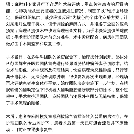
骤；麻醉科专家进行了详尽的术前评估，重点关注患者的肝肾功
能、心肺功能及重要脏器的血液灌注情况，制定了以“维持循环稳
定、保证组织氧供、减少应激反应”为核心的个体化麻醉方案，计
划采用对生理干扰小、便于调控的麻醉方式，并准备了全面的应急
预案；病理科提供术中快速病理检查支持，为手术决策提供关键依
据；手术室护理团队术前充分准备、术中紧密配合，病房护理团队
做好围手术期监护和康复工作。
手术当日，在多学科团队的紧密配合下，治疗按计划展开。泌尿外
科彭国辉主任医师团队首先进行经尿道膀胱肿瘤等离子切除术。结
合术前影像、术中观察及病理结果，快速病理为恶性肿瘤，只行等
离子电切术，无法完全切除肿瘤，很快复发再次出现血尿。经现场
再次评估患者生命体征平稳，治疗团队决定实施下一步计划。在膀
胱软镜的辅助定位下行机器人辅助腹腔镜膀胱部分切除术，整个过
程中，手术室护理团队、麻醉团队与泌尿外科团队无缝衔接，保障
了手术流程的顺畅。
术后，患者在麻醉恢复室顺利拔除气管插管转入普通病房治疗。在
护理团队的专业照护下，患者术后第一天已可进食流质并下床活
动，目前正在逐步康复中。