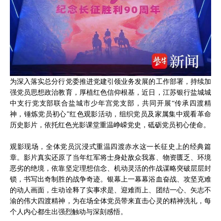
为深入落实总分行党委推进党建引领业务发展的工作部署，持续加
强党员思想政治教育，厚植红色信仰根基，近日，江苏银行盐城城
中支行党支部联合盐城市少年宫党支部，共同开展“传承四渡精
神，锤炼党员初心”红色观影活动，组织党员及家属集中观看革命
历史影片，依托红色光影课堂重温峥嵘党史，砥砺党员初心使命。
观影现场，全体党员沉浸式重温四渡赤水这一长征史上的经典篇
章。影片真实还原了当年红军将士身处敌众我寡、物资匮乏、环境
恶劣的绝境，依靠坚定理想信念、机动灵活的作战谋略突破层层封
锁，书写出奇制胜的战争奇迹。银幕上一幕幕浴血奋战、攻坚克难
的动人画面，生动诠释了实事求是、迎难而上、团结一心、矢志不
渝的伟大四渡精神，为在场全体党员带来直击心灵的精神洗礼，每
个人内心都生出强烈触动与深刻感悟。