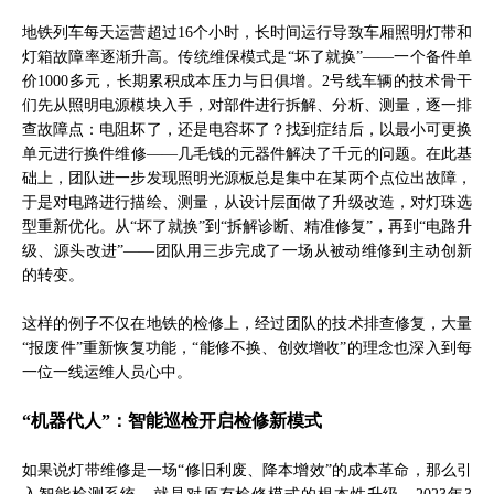
地铁列车每天运营超过16个小时，长时间运行导致车厢照明灯带和
灯箱故障率逐渐升高。传统维保模式是“坏了就换”——一个备件单
价1000多元，长期累积成本压力与日俱增。2号线车辆的技术骨干
们先从照明电源模块入手，对部件进行拆解、分析、测量，逐一排
查故障点：电阻坏了，还是电容坏了？找到症结后，以最小可更换
单元进行换件维修——几毛钱的元器件解决了千元的问题。在此基
础上，团队进一步发现照明光源板总是集中在某两个点位出故障，
于是对电路进行描绘、测量，从设计层面做了升级改造，对灯珠选
型重新优化。从“坏了就换”到“拆解诊断、精准修复”，再到“电路升
级、源头改进”——团队用三步完成了一场从被动维修到主动创新
的转变。
这样的例子不仅在地铁的检修上，经过团队的技术排查修复，大量
“报废件”重新恢复功能，“能修不换、创效增收”的理念也深入到每
一位一线运维人员心中。
“机器代人”：智能巡检开启检修新模式
如果说灯带维修是一场“修旧利废、降本增效”的成本革命，那么引