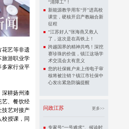
“清障工”！
新能源教学用车“开”进高校
课堂，硬核开启产教融合新
征程
“江苏好人”张海燕又救人
了，这次是在高铁上！
跨越国界的精神共鸣！深挖
方花艺等非遗
赛珍珠的价值，镇江这场学
苏旅游职业学
术交流会太有意义
等多家行业平
您的社保账户未上传电子审
核将被注销？镇江市社保中
心发出紧急防骗提醒
、深耕扬州漆
花艺、餐饮经
问政江苏
更多>>
让技艺对接产
入校授课，同
专家号“一号难求”、候诊时