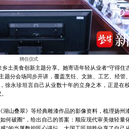
聘任仪式
来乡土美食创新主题分享。她寄语年轻从业者“守得住
大主题分会场同步开讲，覆盖烹饪、文旅、工艺、经管
场，徐永珍坦言自己从业数十年的立身之本，正是在
议。
《湖山叠翠》等经典雕漆作品的影像资料，梳理扬州
遗如何破圈”，给出自己的答案：顺应现代审美做轻量
界感”的当属数控匠心讲坛。大国工匠胡胜分享了自己