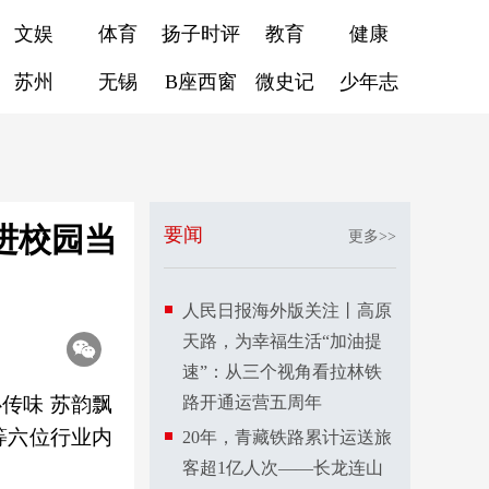
文娱
体育
扬子时评
教育
健康
苏州
无锡
B座西窗
微史记
少年志
进校园当
要闻
更多>>
人民日报海外版关注丨高原
天路，为幸福生活“加油提
速”：从三个视角看拉林铁
传味 苏韵飘
路开通运营五周年
等六位行业内
20年，青藏铁路累计运送旅
客超1亿人次——长龙连山