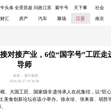
紫牛头条
全景苏超
问政江苏
紫牛号
天下事
社会
财汇
房产
汽车
聚场
江苏
南京
直接对接产业，6位“国字号”工匠走
导师
来源：
紫牛新闻
2026-06-27 16:36:00
劳模、大国工匠、国家级非遗传承人在此集结，以“匠心
乡土美食创新论坛在该小举办。徐永珍、张来喜、胡胜
师。