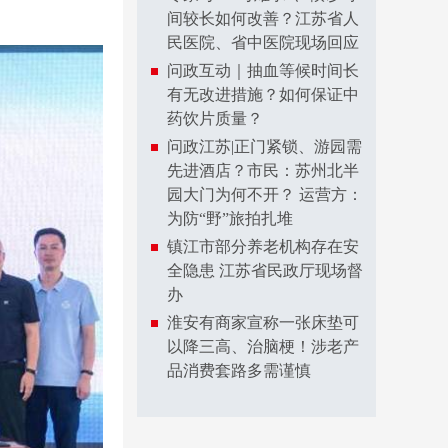
间较长如何改善？江苏省人
民医院、省中医院现场回应
问政互动｜抽血等候时间长
有无改进措施？如何保证中
药饮片质量？
问政江苏|正门紧锁、游园需
先进酒店？市民：苏州北半
园大门为何不开？ 运营方：
为防“野”旅拍扎堆
镇江市部分养老机构存在安
全隐患 江苏省民政厅现场督
办
淮安有商家宣称一张床垫可
以降三高、治脑梗！涉老产
品消费套路多需谨慎