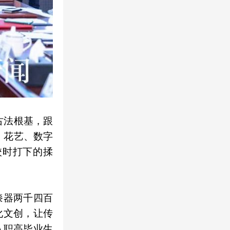
古法根基，跟
、花艺、数字
校时打下的揉
漆器两千四百
化文创，让传
从职高毕业生