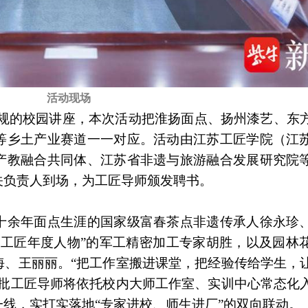
活动现场
常规的校园讲座，本次活动把淮扬面点、扬州漆艺、东
等乡土产业赛道一一对应。活动由江苏工匠学院（江
产教融合共同体、江苏省非遗与旅游融合发展研究院
关负责人到场，为工匠导师颁发聘书。
十余年面点生涯的国家级富春茶点非遗传承人徐永珍
国工匠年度人物”的军工精密加工专家胡胜，以及园林
海、王丽丽。“把工作室搬进课堂，把经验传给学生，
这批工匠导师将依托校内大师工作室、实训中心常态化
线，实打实落地“专家进校、师生进厂”的双向联动。