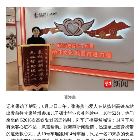
张海燕
记者采访了解到，6月17日上午，张海燕与爱人在从扬州高铁东站
出发前往甘肃兰州参加儿子硕士毕业典礼的途中，10时52分，他们
乘坐的G2616次高铁驶过宿迁站时，列车广播突然喊话：14号车厢
有乘客心脏不适，急需帮助。张海燕听闻险情，迅速拿上随身携带
的速效救心丸，从10号车厢跑到14号车厢，只见一名20来岁的长发