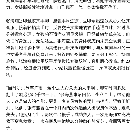
女孩瘫靠在车厢过道处，脸色煞白、唇无血色，看起来浑身虚弱无
力。女孩断断续续地诉说，自己喘不上气、身体快撑不住了。
张海燕当即触摸其手脚，感觉手脚泛凉，立即拿出速效救心丸让其
含服，接着轻拍其手肘、反复交替揉搓她的双手疏通血脉。经过几
分钟紧急处理，女孩的不适症状明显缓解，已经能够简单交谈，但
依旧浑身乏力，无法站立。张海燕见其身体状态尚未完全恢复，正
准备让她平躺下来，为其进行心脏按压施救时，与女孩同车厢的一
位女乘客带着针灸盒赶来，提议用针灸辅助。两人分工配合、协同
施救，张海燕继续用双手反复搓按女孩双脚，直到脚心发热。约20
分钟后，经过合力施救，小姑娘脸色慢慢泛红，身体状态明细好
转。
“当时听到列车广播，这个是人命关天的大事啊，哪有时间多想，
赶上了就必须出手帮一下。”张海燕事后回忆，生命至上，帮助他
人，这是做人的本能，更是一名党员劳模的责任与担当。记者了解
到，此前，张海燕曾在一个月内两次偶遇他人出现身体不适，危急
关头，她挺身而出，两次伸出援手，成功救人。一次用海姆立克法
救下窒息幼童；一次在寒风中跪地20分钟做心肺复苏，救回昏厥女
子。