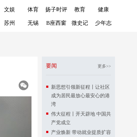
文娱
体育
扬子时评
教育
健康
苏州
无锡
B座西窗
微史记
少年志
要闻
更多>>
新思想引领新征程丨让社区
成为居民最放心最安心的港
湾
伟大征程丨开天辟地 中国共
产党成立
产业焕新 带动就业提质扩容