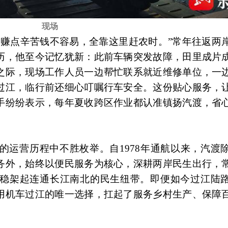
现场
的赚点辛苦钱不容易，全靠这里赶农时。”常年往返两
历，他至今记忆犹新：此前车辆突发故障，田里成片
之际，现场工作人员一边帮忙联系就近维修单位，一
过江，临行前还细心叮嘱行车安全。这份贴心服务，
手纷纷表示，每年夏收跨区作业都认准镇扬汽渡，省
的运营历程中不胜枚举。自1978年通航以来，汽渡
务外，始终以便民服务为核心，深耕两岸民生出行，
稳架起连通长江南北的民生纽带。即便如今过江陆
用机车过江的唯一选择，扛起了服务乡村生产、保障