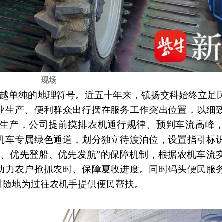
现场
已超越单纯的地理符号。近五十年来，镇扬交科始终立足
业生产、便利群众出行摆在服务工作突出位置，以细
生产，公司提前摸排农机通行规律、预判车流高峰
机车专属绿色通道，划分独立待渡泊位，设置指引标
验、优先登船、优先发航”的保障机制，根据农机车流
助力农户抢抓农时、保障夏收进度。同时码头便民服
时随地为过往农机手提供便民帮扶。