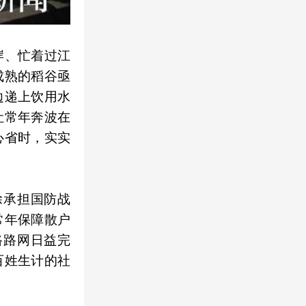
岸、忙着过江
成熟的稻谷亟
边递上饮用水
让常年奔波在
心省时，实实
除承担国防战
常年保障散户
路路网日益完
百姓生计的社