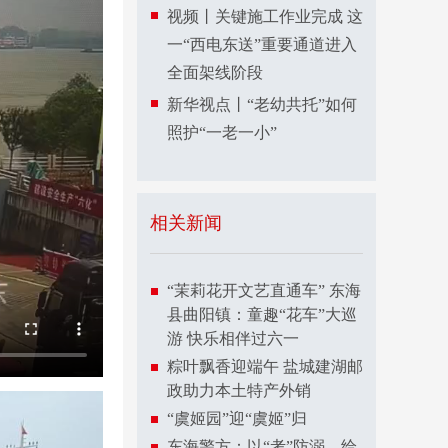
视频丨关键施工作业完成 这
一“西电东送”重要通道进入
全面架线阶段
新华视点丨“老幼共托”如何
照护“一老一小”
相关新闻
“茉莉花开文艺直通车” 东海
县曲阳镇：童趣“花车”大巡
游 快乐相伴过六一
粽叶飘香迎端午 盐城建湖邮
政助力本土特产外销
“虞姬园”迎“虞姬”归
东海警方：以“考”防溺，给