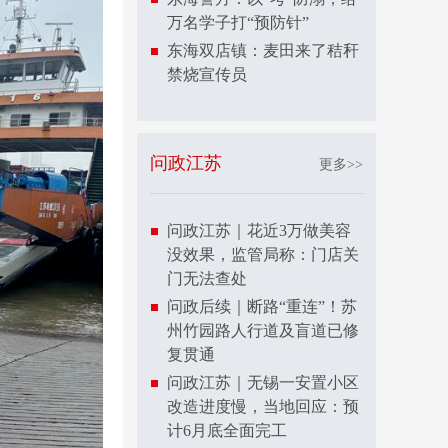
万名学子打“预防针”
东海双店镇：麦田来了秸秆
禁烧宣传员
问政江苏
更多>>
问政江苏｜花近3万做美容
没效果，监管局称：门店关
门无法查处
问政后续｜断路“重连”！苏
州竹园路人行道及盲道已修
复贯通
问政江苏｜无锡一安置小区
改造进度慢，当地回应：预
计6月底全面完工