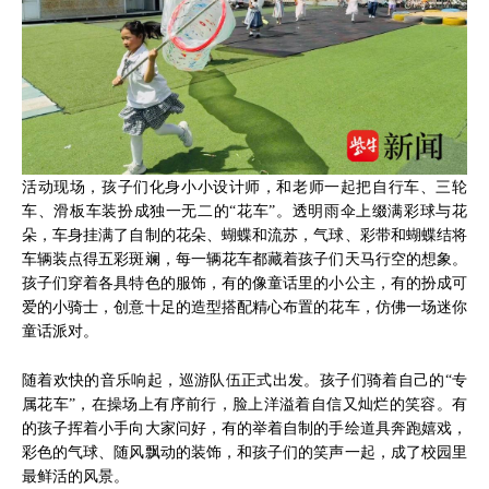
活动现场，孩子们化身小小设计师，和老师一起把自行车、三轮
车、滑板车装扮成独一无二的“花车”。透明雨伞上缀满彩球与花
朵，车身挂满了自制的花朵、蝴蝶和流苏，气球、彩带和蝴蝶结将
车辆装点得五彩斑斓，每一辆花车都藏着孩子们天马行空的想象。
孩子们穿着各具特色的服饰，有的像童话里的小公主，有的扮成可
爱的小骑士，创意十足的造型搭配精心布置的花车，仿佛一场迷你
童话派对。
随着欢快的音乐响起，巡游队伍正式出发。孩子们骑着自己的“专
属花车”，在操场上有序前行，脸上洋溢着自信又灿烂的笑容。有
的孩子挥着小手向大家问好，有的举着自制的手绘道具奔跑嬉戏，
彩色的气球、随风飘动的装饰，和孩子们的笑声一起，成了校园里
最鲜活的风景。