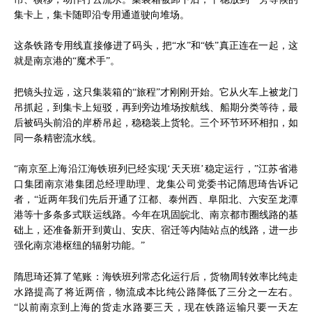
集卡上，集卡随即沿专用通道驶向堆场。
这条铁路专用线直接修进了码头，把“水”和“铁”真正连在一起，这
就是南京港的“魔术手”。
把镜头拉远，这只集装箱的“旅程”才刚刚开始。它从火车上被龙门
吊抓起，到集卡上短驳，再到旁边堆场按航线、船期分类等待，最
后被码头前沿的岸桥吊起，稳稳装上货轮。三个环节环环相扣，如
同一条精密流水线。
“南京至上海沿江海铁班列已经实现‘天天班’稳定运行，”江苏省港
口集团南京港集团总经理助理、龙集公司党委书记隋思琦告诉记
者，“近两年我们先后开通了江都、泰州西、阜阳北、六安至龙潭
港等十多条多式联运线路。今年在巩固皖北、南京都市圈线路的基
础上，还准备新开到黄山、安庆、宿迁等内陆站点的线路，进一步
强化南京港枢纽的辐射功能。”
隋思琦还算了笔账：海铁班列常态化运行后，货物周转效率比纯走
水路提高了将近两倍，物流成本比纯公路降低了三分之一左右。
“以前南京到上海的货走水路要三天，现在铁路运输只要一天左