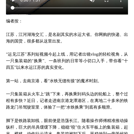
编者按：
江苏，江河湖海交汇，是名副其实的水运大省。你网购的快递、出
海的国货，很多都从这里出发。
“运见江苏”系列短视频今起上线，用记者出镜vlog的轻松视角，从
一只集装箱的“换乘”、一条班列的日常等小切口入手，带你看“十
四五”以来水运江苏的真实变化。
第一站，去南京港，看“水铁无缝衔接”的魔术时刻。
一只集装箱从火车上“跳”下来，再换乘到码头边的轮船上，整个过
程有多快？近日，记者走进南京港龙潭港区，在离地二十多米的铁
路龙门吊驾驶室里，体验了一把“水铁换乘”到底有多顺滑。
脚下是铁路装卸线，眼前便是浩荡长江。随着操作师傅精准推动操
纵杆，巨大的吊具缓缓下降，稳稳“咬”住火车平板上的集装箱，起
吊、横移，动作行云流水。集装箱被卸下后，平稳放到一旁等候的