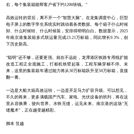
右，每个集装箱能帮客户省下约1200块钱。”
高效运转的背后，离不开一个“智慧大脑”。在龙集调度中心，巨型
电子屏上的数字孪生系统实时跳动着各类数据。每个箱子什么时候
卸、什么时候转、什么时候装，安排得明明白白。数据显示，2025
年南京港集装箱多式联运量完成23.21万标箱，同比增长9.3%，创
下历史新高。
“聪明”还不够，还要更强。就在不远处，龙潭港区铁路专用线扩能
改造工程正全面施工，打桩机铁臂起落，工程车辆穿梭不停。未
来，这里的集装箱年通过能力将从30万标箱跃升至50万标箱，直接
翻一番。
一边是大船大箱高效运转，一边是开足马力扩容升级。可以想见，
不久的将来，更多满载国产汽车、家电、光伏设备的班列，将在这
里从容换乘，驶向世界。水铁无缝，运见未来。南京港的这场“无
缝魔术”，正在越变越精彩。
脚本 笪越