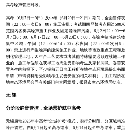
高考噪声管控时段。
高考（6月7日一9日）及中考（6月20日一21日）期间，全面暂停夜
间（22：00一次日6：00）施工审批；考试期间严禁考点周边500米
范围内各类高噪声施工作业及固定源噪声污染。6月2日22：00一6
月7日6：00、6月17日22：00一6月20日6：00，在噪声敏感建筑物
集中区域，午间（12：00至14：00）和夜间（22：00至次日6：
00）禁止进行产生噪声的建筑施工作业。地铁等市政重点工程和差
别化管理工地，因生产工艺要求或者其他特殊需要必须连续施工作
业的，施工单位须在获得工地周边受影响考生及家长同意、妥善安
置考生的前提下，至少提前五日向工程所在地生态环境局提出书面
申请（申请资料附受影响考生妥善安置的相关材料），由工程所在
地生态环境局会同有关部门审查同意后，报经市生态环境局批准。
无 锡
分阶段静音管控，全场景护航中高考
无锡启动2026年中高考“全城护考”模式，实行分时段、分区域精准
噪声管控。自6月1日起至高考结束、6月14日起至中考结束，重点