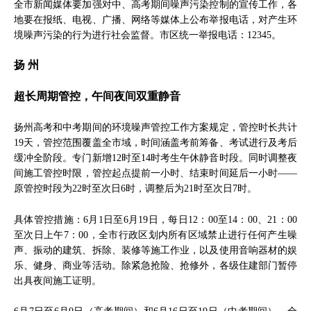
全市新闻媒体要加强对中、高考期间噪声污染控制的宣传工作，各
地要在报纸、电视、广播、网络等媒体上公布举报电话，对产生环
境噪声污染的行为进行社会监督。市区统一举报电话：12345。
扬 州
超长周期管控，午间夜间双重静音
扬州高考和中考期间的环境噪声管控工作方案规定，管控时长共计
19天，管控范围覆盖全市域，时间涵盖考前筹备、考试进行及考后
缓冲全阶段。专门新增12时至14时考生午休静音时段。同时调整夜
间施工管控时限，管控起点提前一小时、结束时间延后一小时——
原管控时段为22时至次日6时，调整后为21时至次日7时。
具体管控措施：6月1日至6月19日，每日12：00至14：00、21：00
至次日上午7：00，全市行政区划内所有区域禁止进行任何产生噪
声、振动的建筑、拆除、装修等施工作业，以及使用音响器材的娱
乐、健身、商业等活动。除紧急抢险、抢修外，各级住建部门暂停
出具夜间施工证明。