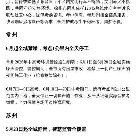
点，暂停或降低音乐音量；小区内文明行车不鸣笛，文明养犬不扰
民，共同守护安静环境。徐州市同步依托12345热线建立考生诉求
联动处置中心，提供考前咨询、考中保障、考后衔接全链条服务，
快速响应涉考噪声等诉求，全力护航考生平稳应考、圆梦今夏。
常 州
6月起全域禁噪，考点1公里内全天停工
常州2026年中高考环境管控通知明确：6月1日至6月20日全域实施
噪声管控。管控期间，全市所有房屋市政工程禁止一切产生噪声的
夜间施工作业（抢修抢险除外）。
6月7日—9日高考、6月18日—20日中考期间，所有考点周边1公里
范围内工地，全天停止一切噪声施工作业，从严从细落实静音护考
举措，全力保障考场周边静谧环境。
苏 州
5月23日起全城静音，智慧监管全覆盖