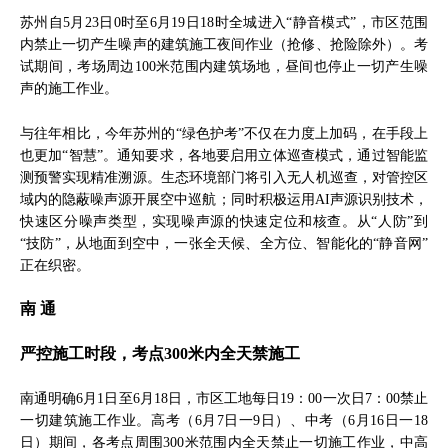
苏州自5月23日0时至6月19日18时全城进入“静音模式”，市区范围
内禁止一切产生噪声的建筑施工夜间作业（抢修、抢险除外）。考
试期间，考场周边100米范围内建筑场地，昼间也停止一切产生噪
声的施工作业。
与往年相比，今年苏州的“绿色护考”不仅在力度上加码，在手段上
也更加“智慧”。通知要求，各地要启用立体巡查模式，通过智能监
测预警实现精准溯源。生态环境部门将引入无人机巡查，对管控区
域内的隐蔽噪声源开展空中巡航；同时积极运用AI声源识别技术，
快速区分噪声类型，实现噪声源的快速定位和核查。从“人防”到
“技防”，从地面到空中，一张全天候、全方位、智能化的“静音网”
正在织密。
南 通
严控施工时段，考点300米内全天禁施工
南通明确6月1日至6月18日，市区工地每日19：00一次日7：00禁止
一切建筑施工作业。高考（6月7日一9日）、中考（6月16日一18
日）期间，各考点周围300米范围内全天禁止一切施工作业，中高