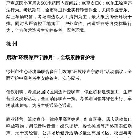
严查居民小区周边500米范围内夜间22：00至次日6：00施工噪声违
法行为。考试期间，全市环卫作业实行静音作业，关闭作业音乐、
禁止车辆鸣笛，考场周边以人工清扫为主，最大限度降低环境干
扰。同时从严管控工地施工、户外宣传、占道经营等各类扰民行
为，全方位营造考生安静备考、应考环境。
徐 州
启动“环境噪声宁静月”，全场景静音护考
徐州市生态环境局联合多部门发布“环境噪声宁静月”活动倡议，全
面守护中高考考生安静备考、安心应考。
倡议明确，考点及居民区周边严控噪声，停止超标建筑施工、生产
营业及娱乐活动，全面消除噪声干扰。考试期间倡导绿色出行、车
辆减速禁鸣，为考生畅通绿色通道。
商业经营、流动宣传一律停用高音喇叭；红白喜事、店庆活动禁止
鸣放鞭炮，调低音响音量；娱乐场所、餐饮摊点等严格落实低噪
声、无干扰经营。公共场所健身活动尽量远离居民区、校园与考