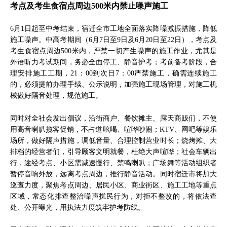
考点及考生食宿点周边500米内禁止噪声施工
6月1日起至中考结束，宿迁全市工地全面落实降噪减振措施，降低
施工噪声。中高考期间（6月7日至9日及6月20日至22日），考点及
考生食宿点周边500米内，严禁一切产生噪声的施工作业，尤其是
外语听力考试期间，务必全面停工、静音护考；考前备考阶段，合
理安排施工工期，21：00到次日7：00严禁施工，确需连续施工
的，必须提前办理手续、公示说明，加强施工现场管理，对施工机
械做好隔音处理，规范施工。
同时对全社会发出倡议，沿街商户、餐饮摊主、露天商贩们，不使
用高音喇叭揽客促销，不占道吆喝、喧哗吵闹；KTV、网吧等娱乐
场所，做好隔声措施，调低音量、合理控制营业时长；烧烤摊、大
排档的经营者们，引导顾客文明就餐，杜绝大声喧哗；社会车辆出
行，途经考点、小区需减速慢行、禁鸣喇叭；广场舞等活动组织者
暂停音响外放，远离考点周边，推行静音活动。同时宿迁市将加大
巡查力度，聚焦考点周边、居民小区、商业街区、施工工地等重点
区域，常态化排查整治噪声扰民行为，对拒不整改的，将依法查
处、公开曝光，用执法力度筑牢护考防线。