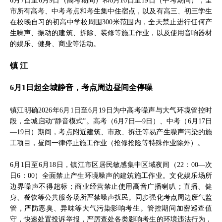
6月7日至6月9日（高考期间）和6月16日至19日（中考期间），全
市所有高考、中考考点和考生集中住宿点，以及有高三、初三学生
在校晚自习的初高中学校周围300米范围内，全天禁止进行任何产
生噪声、振动的建筑、拆除、装修等施工作业，以及使用音响器材
的娱乐、健身、商业等活动。
镇 江
6月1日起全城静音，考点周边昼间全停噪
镇江明确2026年6月1日至6月19日为中高考噪声与大气环境管控时
段，全城启动“静音模式”。高考（6月7日—9日）、中考（6月17日
—19日）期间，考点附近建筑、市政、拆迁等易产生噪声污染的施
工项目，昼间一律停止施工作业（抢修抢险等特殊作业除外）。
6月1日至6月18日，镇江市区居民敏感集中区域夜间（22：00—次
日6：00）全面禁止产生环境噪声的建筑施工作业。文化娱乐场所
边界噪声不得超标；商业经营禁止使用高音广播喇叭；直播、健
身、餐饮等公共服务场所严禁噪声扰民。同步强化考点周边废气监
管，严防恶臭、异味等大气污染影响考生。管控期间加密巡查值
守，快速处置投诉举报，严厉查处各类影响考生的环境违法行为，