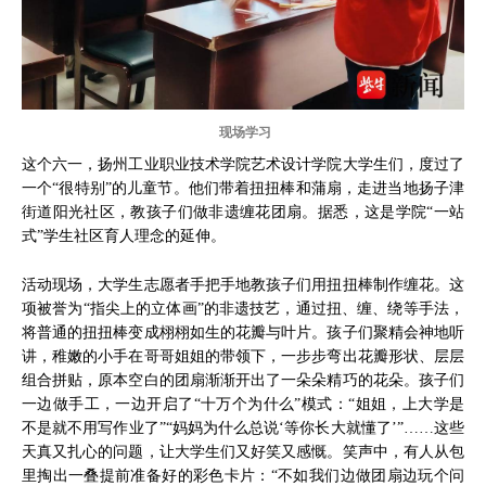
现场学习
这个六一，扬州工业职业技术学院艺术设计学院大学生们，度过了
一个“很特别”的儿童节。他们带着扭扭棒和蒲扇，走进当地扬子津
街道阳光社区，教孩子们做非遗缠花团扇。据悉，这是学院“一站
式”学生社区育人理念的延伸。
活动现场，大学生志愿者手把手地教孩子们用扭扭棒制作缠花。这
项被誉为“指尖上的立体画”的非遗技艺，通过扭、缠、绕等手法，
将普通的扭扭棒变成栩栩如生的花瓣与叶片。孩子们聚精会神地听
讲，稚嫩的小手在哥哥姐姐的带领下，一步步弯出花瓣形状、层层
组合拼贴，原本空白的团扇渐渐开出了一朵朵精巧的花朵。孩子们
一边做手工，一边开启了“十万个为什么”模式：“姐姐，上大学是
不是就不用写作业了”“妈妈为什么总说‘等你长大就懂了’”……这些
天真又扎心的问题，让大学生们又好笑又感慨。笑声中，有人从包
里掏出一叠提前准备好的彩色卡片：“不如我们边做团扇边玩个问