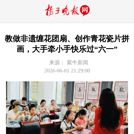
教做非遗缠花团扇、创作青花瓷片拼
画，大手牵小手快乐过“六一”
来源：
紫牛新闻
2026-06-01 21:29:00