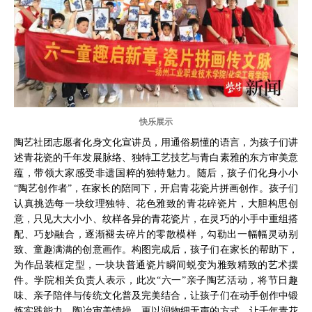
快乐展示
陶艺社团志愿者化身文化宣讲员，用通俗易懂的语言，为孩子们讲
述青花瓷的千年发展脉络、独特工艺技艺与青白素雅的东方审美意
蕴，带领大家感受非遗国粹的独特魅力。随后，孩子们化身小小
“陶艺创作者”，在家长的陪同下，开启青花瓷片拼画创作。孩子们
认真挑选每一块纹理独特、花色雅致的青花碎瓷片，大胆构思创
意，只见大大小小、纹样各异的青花瓷片，在灵巧的小手中重组搭
配、巧妙融合，逐渐褪去碎片的零散模样，勾勒出一幅幅灵动别
致、童趣满满的创意画作。构图完成后，孩子们在家长的帮助下，
为作品装框定型，一块块普通瓷片瞬间蜕变为雅致精致的艺术摆
件。学院相关负责人表示，此次“六一”亲子陶艺活动，将节日趣
味、亲子陪伴与传统文化普及完美结合，让孩子们在动手创作中锻
炼实践能力、陶冶审美情操，更以润物细无声的方式，让千年青花