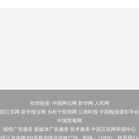
友情链接:
中国网信网
新华网
人民网
国江苏网
新华报业网
乡村干部报网
江南时报
中国晚报摄影学会
中国禁毒网
报纸广告服务
新媒体广告服务
技术服务
中国互联网举报中心
东中路369号新华报业传媒广场 邮编：210092 联系我们:025-