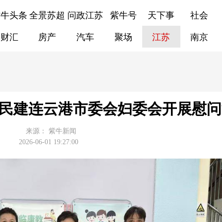
紫牛头条
全景苏超
问政江苏
紫牛号
天下事
社会
财汇
房产
汽车
聚场
江苏
南京
—民建连云港市委会妇委会开展慰
来源：
紫牛新闻
2026-06-01 19:27:00