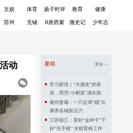
文娱
体育
扬子时评
教育
健康
苏州
无锡
B座西窗
微史记
少年志
问活动
要闻
更多>>
学习新语｜“大朋友”的牵
挂，照亮“小树苗”成长路
泰州姜堰：一只足球“踢”出
康养名城新活力
江苏镇江：育好“金种子”下
好“先手棋” 水稻育秧工作