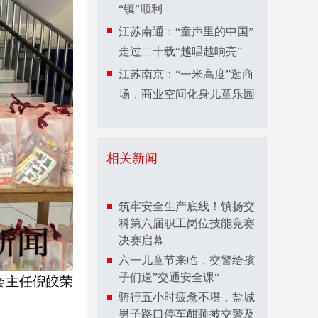
“镇”顺利
江苏南通：“童声里的中国”
走过二十载“越唱越响亮”
江苏南京：“一米高度”逛商
场，商业空间化身儿童乐园
相关新闻
筑牢安全生产底线！镇扬交
科第六届职工岗位技能竞赛
决赛启幕
六一儿童节来临，交警给孩
子们送”交通安全课“
会主任倪皎荣
骑行五小时疲惫不堪，盐城
。
男子路口停车酣睡被交警及