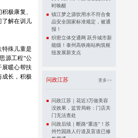
时唤醒
们积极康复、
镇江梦之源饮用水不符合食
问了解在训儿
品安全国家标准规定，被通
报！
。
织密立体交通网 跃升城市新
能级！泰州高铁南站构筑枢
扶特殊儿童是
纽发展新支点
思源工程”公
开展暖心帮扶
与成长，积极
问政江苏
更多>>
。
问政江苏｜花近3万做美容
没效果，监管局称：门店关
门无法查处
问政后续｜断路“重连”！苏
州竹园路人行道及盲道已修