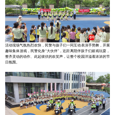
活动现场气氛热烈欢快，民警与孩子们一同互动表演手势舞，开展
趣味集体游戏，民警化身“大伙伴”，近距离陪伴孩子们嬉戏玩耍，
整齐灵动的动作、此起彼伏的欢笑声，让整个校园洋溢着浓浓的节
日氛围。