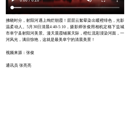
拂晓时分，射阳河遇上绚烂朝霞！层层云絮晕染出暖橙绯色，光影
温柔动人。5月30日清晨4:40-5:10，摄影师张俊用相机定格下盐城
市阜宁县射阳河美景。漫天晨霞铺展天际，橙红流彩浸染河面，一
河风光，满目惊艳，这就是最美阜宁的清晨美景！
视频来源：张俊
通讯员 张亮亮