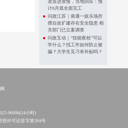
改造进度慢，当地回应：预
计6月底全面完工
问政江苏｜南通一娱乐场所
擅自改扩建存在安全隐患 相
关部门已立案调查
问政互动｜“技能夜校”可以
学什么？找工作如何防止被
骗？大学生见习有补贴吗？
网
96096(24小时)
作经营许可证苏字第394号