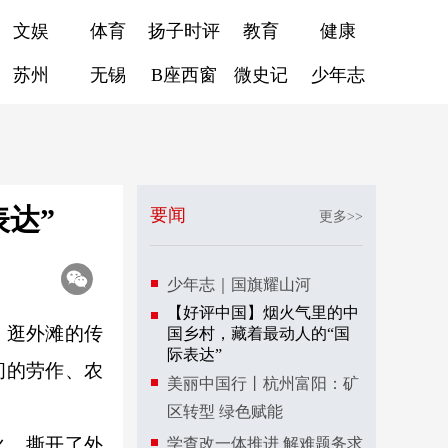
文娱
体育
扬子时评
教育
健康
苏州
无锡
B座西窗
微史记
少年志
达”
要闻
更多>>
少年志｜国旗耀山河
【好评中国】烟火气里的中
、逛外滩的传
国乡村，藏着最动人的“国
际表达”
间的劳作、农
美丽中国行丨杭州富阳：矿
区转型 绿色赋能
火，撕开了外
学查改一体推进 解难题务求