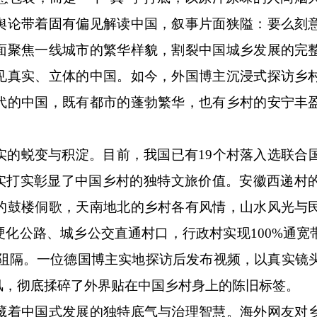
舆论带着固有偏见解读中国，叙事片面狭隘：要么刻
面聚焦一线城市的繁华样貌，割裂中国城乡发展的完
见真实、立体的中国。如今，外国博主沉浸式探访乡
代的中国，既有都市的蓬勃繁华，也有乡村的安宁丰
蜕变与积淀。目前，我国已有19个村落入选联合
，实打实彰显了中国乡村的独特文旅价值。安徽西递村
的鼓楼侗歌，天南地北的乡村各有风情，山水风光与
化公路、城乡公交直通村口，行政村实现100%通宽带
乡阻隔。一位德国博主实地探访后发布视频，以真实镜
风，彻底揉碎了外界贴在中国乡村身上的陈旧标签。
着中国式发展的独特底气与治理智慧。海外网友对