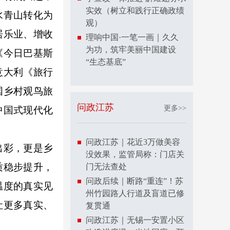
实效（树立和践行正确政绩
水青山转化为
观）
居乐业、增收
理响中国·一笔一画｜久久
为功，筑牢美丽中国建设
《今日巴基斯
“生态基底”
意大利《旅行
国乡村观鸟旅
问政江苏
更多>>
中国式现代化
问政江苏｜花近3万做美容
出彩，更是乡
没效果，监管局称：门店关
质稳步提升，
门无法查处
问政后续｜断路“重连”！苏
温度的真实见
州竹园路人行道及盲道已修
让更多真实、
复贯通
问政江苏｜无锡一安置小区