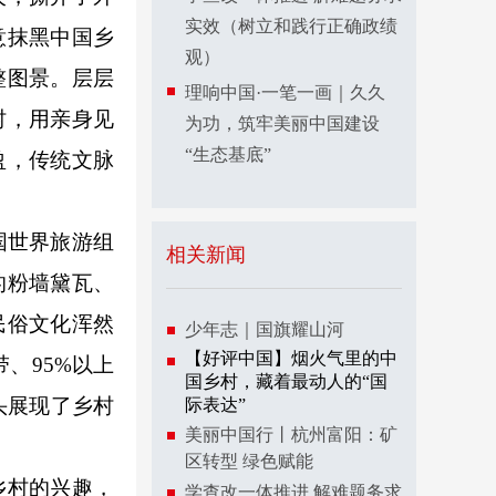
实效（树立和践行正确政绩
意抹黑中国乡
观）
整图景。层层
理响中国·一笔一画｜久久
村，用亲身见
为功，筑牢美丽中国建设
“生态基底”
盈，传统文脉
国世界旅游组
相关新闻
的粉墙黛瓦、
民俗文化浑然
少年志｜国旗耀山河
【好评中国】烟火气里的中
、95%以上
国乡村，藏着最动人的“国
头展现了乡村
际表达”
美丽中国行丨杭州富阳：矿
区转型 绿色赋能
乡村的兴趣，
学查改一体推进 解难题务求