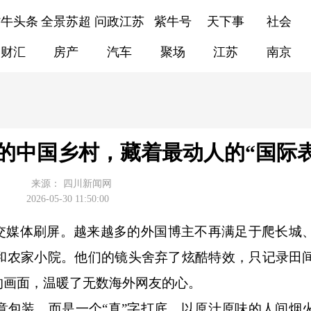
紫牛头条
全景苏超
问政江苏
紫牛号
天下事
社会
财汇
房产
汽车
聚场
江苏
南京
的中国乡村，藏着最动人的“国际表
来源：
四川新闻网
2026-05-30 11:50:00
媒体刷屏。越来越多的外国博主不再满足于爬长城
和农家小院。他们的镜头舍弃了炫酷特效，只记录田
的画面，温暖了无数海外网友的心。
装，而是一个“真”字打底，以原汁原味的人间烟