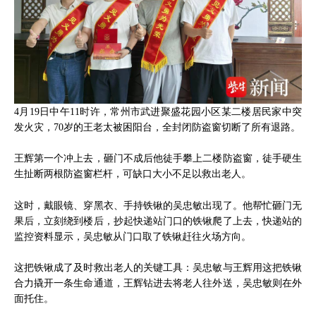
4月19日中午11时许，常州市武进聚盛花园小区某二楼居民家中突
发火灾，70岁的王老太被困阳台，全封闭防盗窗切断了所有退路。
王辉第一个冲上去，砸门不成后他徒手攀上二楼防盗窗，徒手硬生
生扯断两根防盗窗栏杆，可缺口大小不足以救出老人。
这时，戴眼镜、穿黑衣、手持铁锹的吴忠敏出现了。他帮忙砸门无
果后，立刻绕到楼后，抄起快递站门口的铁锹爬了上去，快递站的
监控资料显示，吴忠敏从门口取了铁锹赶往火场方向。
这把铁锹成了及时救出老人的关键工具：吴忠敏与王辉用这把铁锹
合力撬开一条生命通道，王辉钻进去将老人往外送，吴忠敏则在外
面托住。