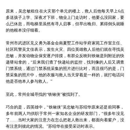
原来，吴忠敏租住在火灾那个单元的楼上，救人后他每天早上6点
多送孩子上学、深夜才下班，物业上门走访时，他要么没回家，要
么已休息，而电梯里虽然有寻人启事，但早出晚归、累得倒头就睡
的他根本没仔细看。
常州市武进区见义勇为基金会南夏墅工作站学府家苑工作室主任、
社区民警吴文佳表示，发生火灾、四位英雄救人后他们就在寻找吴
忠敏，并发动物业保安逐户排摸，有群众反映到铁锹是到附近的快
递驿站拿的，“后来我们查了快递站的监控，找到像的人后又调查
门禁系统，通过门禁系统采集的照片进行比对，而且很巧的是，门
禁采集的照片中，他的衣服与救人当天穿着是一样的，就打电话问
他是否他本人参与救人。”
至此，常州全城寻找的“铁锹侠”被找到了。
巧合的是，四英雄中，“铁锹侠”吴忠敏与苏绍华原来还是前同事，
多年前两人均供职于常州一家知名企业的研发部门，“很多年没见
了……当时大家的注意力在怎么把老人救出来，都面向着窗户，没
有注意到彼此的情况。”苏绍华在接受采访时表示。