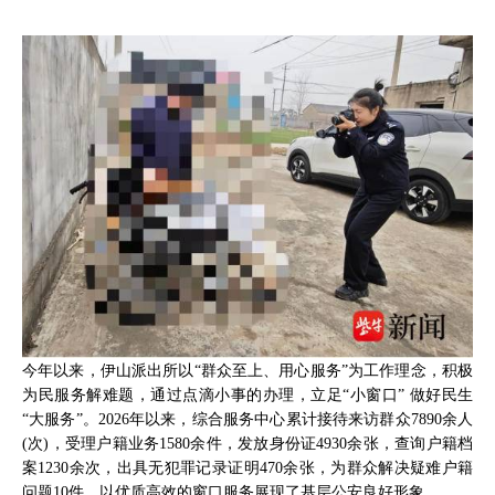
今年以来，伊山派出所以“群众至上、用心服务”为工作理念，积极
为民服务解难题，通过点滴小事的办理，立足“小窗口” 做好民生
“大服务”。2026年以来，综合服务中心累计接待来访群众7890余人
(次)，受理户籍业务1580余件，发放身份证4930余张，查询户籍档
案1230余次，出具无犯罪记录证明470余张，为群众解决疑难户籍
问题10件，以优质高效的窗口服务展现了基层公安良好形象。