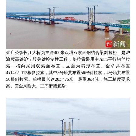
崇启公铁长江大桥为主跨400米双塔双索面钢结合梁斜拉桥，是沪
渝蓉高铁沪宁段关键控制性工程，斜拉索采用中7mm平行钢丝拉
索，横向采用双索面布置，立面为扇形布置。全桥共布置
4x14x2=112根斜拉索，其中3号塔共布置56根斜拉索，4号塔共布置
56根斜拉索。单根最长达203.476米、最重36.4吨，施工精度要求
高、安全风险大、工序衔接复杂。