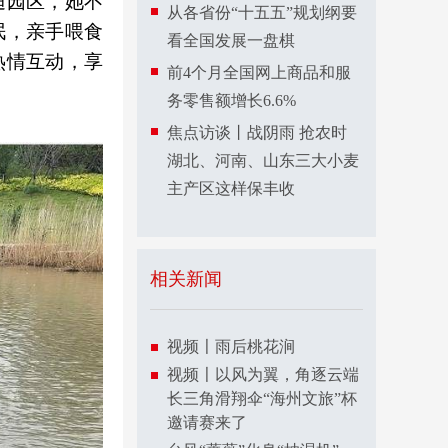
迪园区，她不
从各省份“十五五”规划纲要
泯，亲手喂食
看全国发展一盘棋
热情互动，享
前4个月全国网上商品和服
务零售额增长6.6%
焦点访谈丨战阴雨 抢农时
湖北、河南、山东三大小麦
主产区这样保丰收
相关新闻
视频〡雨后桃花涧
视频〡以风为翼，角逐云端
长三角滑翔伞“海州文旅”杯
邀请赛来了