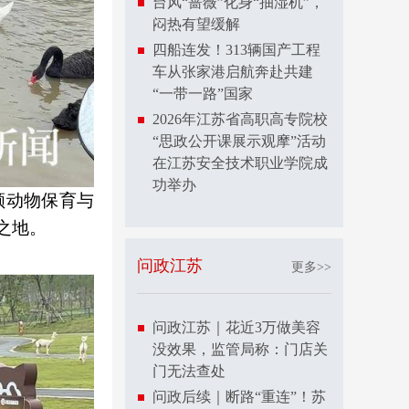
台风“蔷薇”化身“抽湿机”，
闷热有望缓解
四船连发！313辆国产工程
车从张家港启航奔赴共建
“一带一路”国家
2026年江苏省高职高专院校
“思政公开课展示观摩”活动
在江苏安全技术职业学院成
功举办
顾动物保育与
之地。
问政江苏
更多>>
问政江苏｜花近3万做美容
没效果，监管局称：门店关
门无法查处
问政后续｜断路“重连”！苏