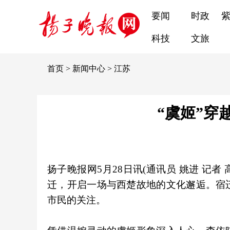
要闻
时政
科技
文旅
首页
>
新闻中心
>
江苏
“虞姬”穿
扬子晚报网5月28日讯(通讯员 姚进 记
迁，开启一场与西楚故地的文化邂逅。宿
市民的关注。