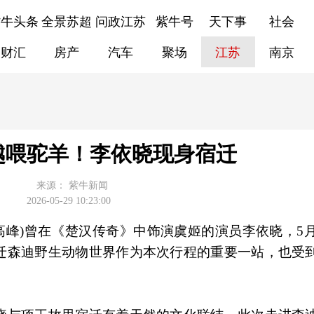
紫牛头条
全景苏超
问政江苏
紫牛号
天下事
社会
财汇
房产
汽车
聚场
江苏
南京
越喂驼羊！李依晓现身宿迁
来源：
紫牛新闻
2026-05-29 10:23:00
者 高峰)曾在《楚汉传奇》中饰演虞姬的演员李依晓，5
迁森迪野生动物世界作为本次行程的重要一站，也受