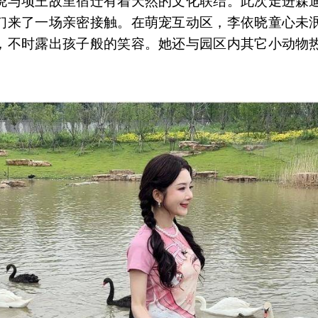
晓与项王故里宿迁有着天然的文化联结。此次走进森
们来了一场亲密接触。在萌宠互动区，李依晓童心未
，不时露出孩子般的笑容。她还与园区内其它小动物