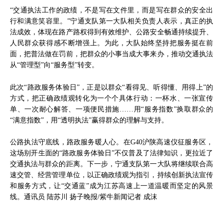
“交通执法工作的政绩，不是写在文件里，而是写在群众的安全出
行和满意笑容里。”宁通支队第一大队相关负责人表示，真正的执
法成效，体现在路产路权得到有效维护、公路安全畅通持续提升、
人民群众获得感不断增强上。为此，大队始终坚持把服务挺在前
面，把普法做在罚前，把群众的小事当成大事来办，推动交通执法
从“管理型”向“服务型”转变。
此次“路政服务体验日”，正是以群众“看得见、听得懂、用得上”的
方式，把正确政绩观转化为一个个具体行动：一杯水、一张宣传
单、一次耐心解答、一项便民措施……用“服务指数”换取群众的
“满意指数”，用“透明执法”赢得群众的理解与支持。
公路执法守底线，路政服务暖人心。在G40沪陕高速仪征服务区，
这场别开生面的“路政服务体验日”不仅普及了法律知识，更拉近了
交通执法与群众的距离。下一步，宁通支队第一大队将继续联合高
速交管、经营管理单位，以正确政绩观为指引，持续创新执法宣传
和服务方式，让“交通蓝”成为江苏高速上一道温暖而坚定的风景
线。通讯员 陆苏川 扬子晚报/紫牛新闻记者 成沫