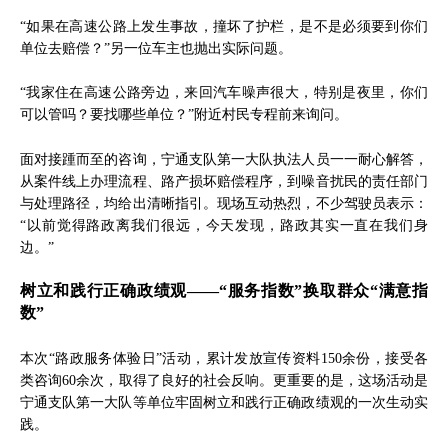
“如果在高速公路上发生事故，撞坏了护栏，是不是必须要到你们
单位去赔偿？”另一位车主也抛出实际问题。
“我家住在高速公路旁边，来回汽车噪声很大，特别是夜里，你们
可以管吗？要找哪些单位？”附近村民专程前来询问。
面对接踵而至的咨询，宁通支队第一大队执法人员一一耐心解答，
从案件线上办理流程、路产损坏赔偿程序，到噪音扰民的责任部门
与处理路径，均给出清晰指引。现场互动热烈，不少驾驶员表示：
“以前觉得路政离我们很远，今天发现，路政其实一直在我们身
边。”
树立和践行正确政绩观——“服务指数”换取群众“满意指
数”
本次“路政服务体验日”活动，累计发放宣传资料150余份，接受各
类咨询60余次，取得了良好的社会反响。更重要的是，这场活动是
宁通支队第一大队等单位牢固树立和践行正确政绩观的一次生动实
践。