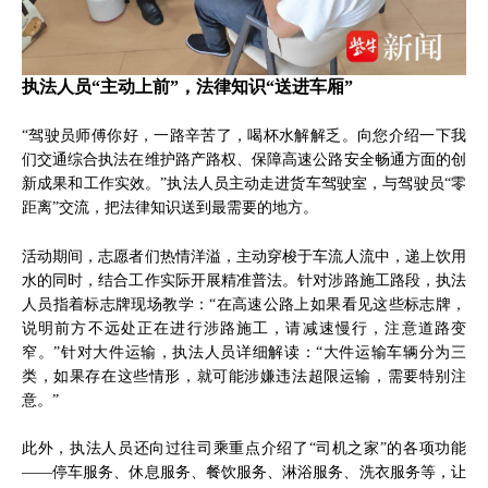
执法人员“主动上前”，法律知识“送进车厢”
“驾驶员师傅你好，一路辛苦了，喝杯水解解乏。向您介绍一下我
们交通综合执法在维护路产路权、保障高速公路安全畅通方面的创
新成果和工作实效。”执法人员主动走进货车驾驶室，与驾驶员“零
距离”交流，把法律知识送到最需要的地方。
活动期间，志愿者们热情洋溢，主动穿梭于车流人流中，递上饮用
水的同时，结合工作实际开展精准普法。针对涉路施工路段，执法
人员指着标志牌现场教学：“在高速公路上如果看见这些标志牌，
说明前方不远处正在进行涉路施工，请减速慢行，注意道路变
窄。”针对大件运输，执法人员详细解读：“大件运输车辆分为三
类，如果存在这些情形，就可能涉嫌违法超限运输，需要特别注
意。”
此外，执法人员还向过往司乘重点介绍了“司机之家”的各项功能
——停车服务、休息服务、餐饮服务、淋浴服务、洗衣服务等，让