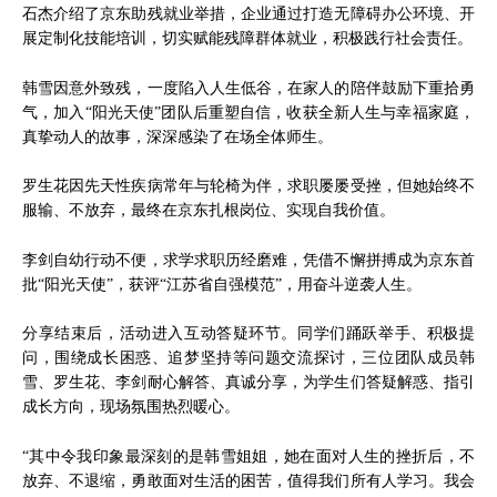
石杰介绍了京东助残就业举措，企业通过打造无障碍办公环境、开
展定制化技能培训，切实赋能残障群体就业，积极践行社会责任。
韩雪因意外致残，一度陷入人生低谷，在家人的陪伴鼓励下重拾勇
气，加入“阳光天使”团队后重塑自信，收获全新人生与幸福家庭，
真挚动人的故事，深深感染了在场全体师生。
罗生花因先天性疾病常年与轮椅为伴，求职屡屡受挫，但她始终不
服输、不放弃，最终在京东扎根岗位、实现自我价值。
李剑自幼行动不便，求学求职历经磨难，凭借不懈拼搏成为京东首
批“阳光天使”，获评“江苏省自强模范”，用奋斗逆袭人生。
分享结束后，活动进入互动答疑环节。同学们踊跃举手、积极提
问，围绕成长困惑、追梦坚持等问题交流探讨，三位团队成员韩
雪、罗生花、李剑耐心解答、真诚分享，为学生们答疑解惑、指引
成长方向，现场氛围热烈暖心。
“其中令我印象最深刻的是韩雪姐姐，她在面对人生的挫折后，不
放弃、不退缩，勇敢面对生活的困苦，值得我们所有人学习。我会