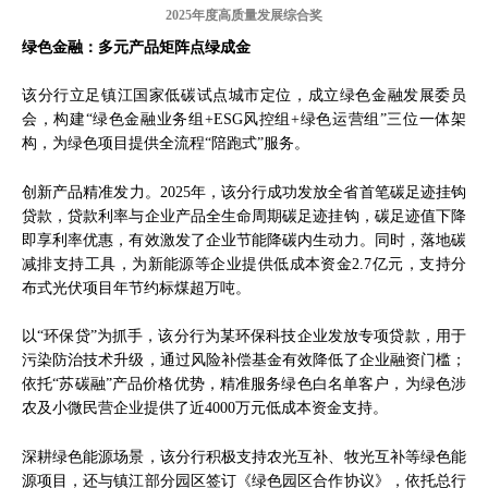
2025年度高质量发展综合奖
绿色金融：多元产品矩阵点绿成金
该分行立足镇江国家低碳试点城市定位，成立绿色金融发展委员
会，构建“绿色金融业务组+ESG风控组+绿色运营组”三位一体架
构，为绿色项目提供全流程“陪跑式”服务。
创新产品精准发力。2025年，该分行成功发放全省首笔碳足迹挂钩
贷款，贷款利率与企业产品全生命周期碳足迹挂钩，碳足迹值下降
即享利率优惠，有效激发了企业节能降碳内生动力。同时，落地碳
减排支持工具，为新能源等企业提供低成本资金2.7亿元，支持分
布式光伏项目年节约标煤超万吨。
以“环保贷”为抓手，该分行为某环保科技企业发放专项贷款，用于
污染防治技术升级，通过风险补偿基金有效降低了企业融资门槛；
依托“苏碳融”产品价格优势，精准服务绿色白名单客户，为绿色涉
农及小微民营企业提供了近4000万元低成本资金支持。
深耕绿色能源场景，该分行积极支持农光互补、牧光互补等绿色能
源项目，还与镇江部分园区签订《绿色园区合作协议》，依托总行