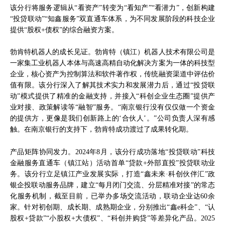
该分行将服务逻辑从“看资产”转变为“看知产”“看潜力”，创新构建
“投贷联动”“知鑫服务”双直通车体系，为不同发展阶段的科技企业
提供“股权+债权”的综合融资方案。
勃肯特机器人的成长见证。勃肯特（镇江）机器人技术有限公司是
一家集工业机器人本体与高速高精自动化解决方案为一体的科技型
企业，核心资产为控制算法和软件著作权，传统融资渠道中评估价
值有限。该分行深入了解其技术实力和发展潜力后，通过“投贷联
动”模式提供了精准的金融支持，并接入“科创企业生态圈”提供产
业对接、政策解读等“融智”服务。“南京银行没有仅仅做一个资金
的提供方，更像是我们创新路上的‘合伙人’。”公司负责人深有感
触。在南京银行的支持下，勃肯特成功渡过了成果转化期。
产品矩阵协同发力。2024年8月，该分行成功落地“投贷联动”科技
金融服务直通车（镇江站）活动首单“贷款+外部直投”投贷联动业
务。该分行立足镇江产业发展实际，打造“鑫未来·科创伙伴汇”政
银企投联动服务品牌，建立“每月闭门交流、分层精准对接”的常态
化服务机制，截至目前，已举办多场交流活动，联动企业达60余
家。针对初创期、成长期、成熟期企业，分别推出“鑫e科企”、“认
股权+贷款”“小股权+大债权”、“科创并购贷”等差异化产品。2025