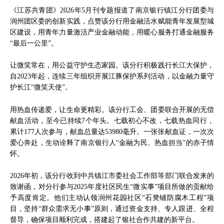
《江苏共青团》2026年5月刊专题报道了南京银行镇江分行团委与
润州团区委的创新实践，点赞该分行用金融活水赋能青年发展型城
区建设，用青年力量激活产业金融动能，用暖心服务打通金融服务
“最后一公里”。
让微笑常在，用公益守护生态家园。该分行积极践行长江大保护，
自2023年起，连续三年组织开展江豚保护系列活动，以金融力量守
护长江“微笑天使”。
用热血传递爱，让生命更精彩。该分行工会、团委联合开展的无偿
献血活动，至今已持续7个年头。七载初心不改，七载热血同行，
累计177人次参与，献血总量达53980毫升。一张张献血证，一次次
爱心奔赴，生动诠释了南京银行人“金融为民、热血担当”的赤子情
怀。
2026年初，该分行收到中共镇江市委社会工作部等部门联合发来的
致谢函，对分行参与2025年度社区民生“微实事”项目所做的贡献给
予高度肯定。他们主动认领润州花园社区“石凳铺防腐木工程”项
目，坚持“群众需求无小事”原则，通过资金支持、专人跟进、全程
督导，确保项目顺利完成，搭建起了银社合作共建的新平台。