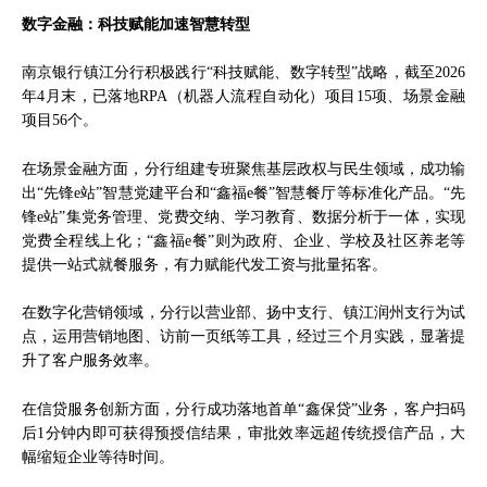
数字金融：科技赋能加速智慧转型
南京银行镇江分行积极践行“科技赋能、数字转型”战略，截至2026
年4月末，已落地RPA（机器人流程自动化）项目15项、场景金融
项目56个。
在场景金融方面，分行组建专班聚焦基层政权与民生领域，成功输
出“先锋e站”智慧党建平台和“鑫福e餐”智慧餐厅等标准化产品。“先
锋e站”集党务管理、党费交纳、学习教育、数据分析于一体，实现
党费全程线上化；“鑫福e餐”则为政府、企业、学校及社区养老等
提供一站式就餐服务，有力赋能代发工资与批量拓客。
在数字化营销领域，分行以营业部、扬中支行、镇江润州支行为试
点，运用营销地图、访前一页纸等工具，经过三个月实践，显著提
升了客户服务效率。
在信贷服务创新方面，分行成功落地首单“鑫保贷”业务，客户扫码
后1分钟内即可获得预授信结果，审批效率远超传统授信产品，大
幅缩短企业等待时间。