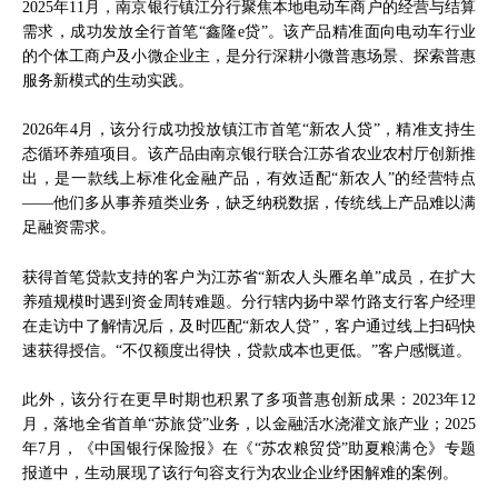
2025年11月，南京银行镇江分行聚焦本地电动车商户的经营与结算
需求，成功发放全行首笔“鑫隆e贷”。该产品精准面向电动车行业
的个体工商户及小微企业主，是分行深耕小微普惠场景、探索普惠
服务新模式的生动实践。
2026年4月，该分行成功投放镇江市首笔“新农人贷”，精准支持生
态循环养殖项目。该产品由南京银行联合江苏省农业农村厅创新推
出，是一款线上标准化金融产品，有效适配“新农人”的经营特点
——他们多从事养殖类业务，缺乏纳税数据，传统线上产品难以满
足融资需求。
获得首笔贷款支持的客户为江苏省“新农人头雁名单”成员，在扩大
养殖规模时遇到资金周转难题。分行辖内扬中翠竹路支行客户经理
在走访中了解情况后，及时匹配“新农人贷”，客户通过线上扫码快
速获得授信。“不仅额度出得快，贷款成本也更低。”客户感慨道。
此外，该分行在更早时期也积累了多项普惠创新成果：2023年12
月，落地全省首单“苏旅贷”业务，以金融活水浇灌文旅产业；2025
年7月，《中国银行保险报》在《“苏农粮贸贷”助夏粮满仓》专题
报道中，生动展现了该行句容支行为农业企业纾困解难的案例。