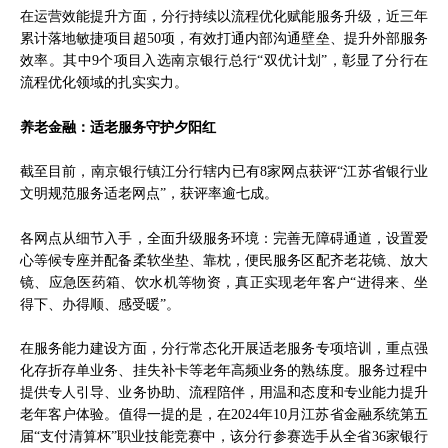
在运营效能提升方面，分行持续以流程优化赋能服务升级，近三年
累计落地敏捷项目超50项，有效打通内部沟通壁垒、提升外部服务
效率。其中9个项目入选南京银行总行“双优计划”，彰显了分行在
流程优化领域的扎实实力。
养老金融：适老服务守护夕阳红
截至目前，南京银行镇江分行辖内已有8家网点获评“江苏省银行业
文明规范服务适老网点”，获评率逾七成。
各网点从细节入手，全面升级服务环境：完善无障碍通道，设置爱
心等候专座并配备柔软坐垫、靠枕，便民服务区配齐老花镜、放大
镜、应急医药箱、饮水机等物资，真正实现老年客户“进得来、坐
得下、办得顺、感受暖”。
在服务能力建设方面，分行常态化开展适老服务专项培训，重点强
化存折存单业务、挂失补卡等老年高频业务的熟练度。服务过程中
提供专人引导、业务协助、流程陪伴，用温和态度和专业能力提升
老年客户体验。值得一提的是，在2024年10月江苏省金融系统第五
届“支付清算杯”职业技能竞赛中，该分行参赛选手从全省36家银行