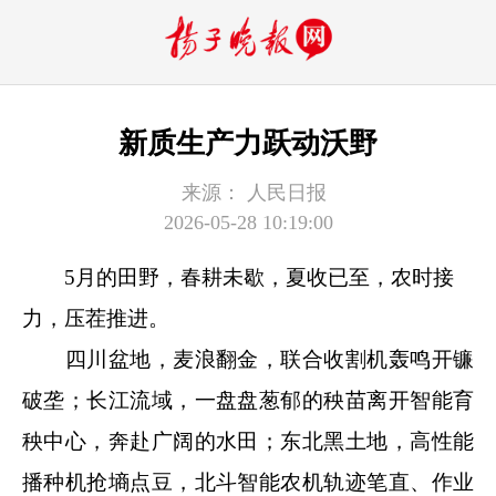
新质生产力跃动沃野
来源：
人民日报
2026-05-28 10:19:00
5月的田野，春耕未歇，夏收已至，农时接
力，压茬推进。
四川盆地，麦浪翻金，联合收割机轰鸣开镰
破垄；长江流域，一盘盘葱郁的秧苗离开智能育
秧中心，奔赴广阔的水田；东北黑土地，高性能
播种机抢墒点豆，北斗智能农机轨迹笔直、作业