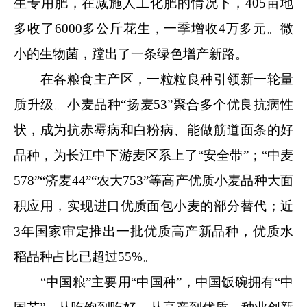
生专用肥，在减施人工化肥的情况下，405亩地
多收了6000多公斤花生，一季增收4万多元。微
小的生物菌，蹚出了一条绿色增产新路。
在各粮食主产区，一粒粒良种引领新一轮量
质升级。小麦品种“扬麦53”聚合多个优良抗病性
状，成为抗赤霉病和白粉病、能做筋道面条的好
品种，为长江中下游麦区系上了“安全带”；“中麦
578”“济麦44”“农大753”等高产优质小麦品种大面
积应用，实现进口优质面包小麦的部分替代；近
3年国家审定推出一批优质高产新品种，优质水
稻品种占比已超过55%。
“中国粮”主要用“中国种”，中国饭碗拥有“中