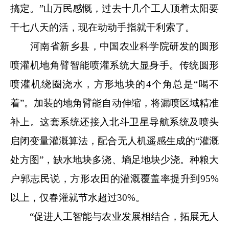
搞定。”山万民感慨，过去十几个工人顶着太阳要
干七八天的活，现在动动手指就干利索了。
河南省新乡县，中国农业科学院研发的圆形
喷灌机地角臂智能喷灌系统大显身手。传统圆形
喷灌机绕圈浇水，方形地块的4个角总是“喝不
着”。加装的地角臂能自动伸缩，将漏喷区域精准
补上。这套系统还接入北斗卫星导航系统及喷头
启闭变量灌溉算法，配合无人机遥感生成的“灌溉
处方图”，缺水地块多浇、墒足地块少浇。种粮大
户郭志民说，方形农田的灌溉覆盖率提升到95%
以上，仅春灌就节水超过30%。
“促进人工智能与农业发展相结合，拓展无人