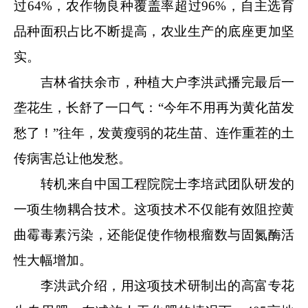
过64%，农作物良种覆盖率超过96%，自主选育
品种面积占比不断提高，农业生产的底座更加坚
实。
吉林省扶余市，种植大户李洪武播完最后一
垄花生，长舒了一口气：“今年不用再为黄化苗发
愁了！”往年，发黄瘦弱的花生苗、连作重茬的土
传病害总让他发愁。
转机来自中国工程院院士李培武团队研发的
一项生物耦合技术。这项技术不仅能有效阻控黄
曲霉毒素污染，还能促使作物根瘤数与固氮酶活
性大幅增加。
李洪武介绍，用这项技术研制出的高富专花