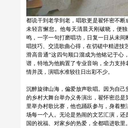
都说干到老学到老，唱歌更是翟怀密不断
未轻言懈怠。他每天清晨天刚破晓，便独
鸣，一字一句打磨唱功，日复一日从未间
唱技巧、交流歌曲心得，在切磋中精进技
滑高音通”这四句顺口溜成为他铭记于心
谱，特地为他购置了专业音响，全力支持
情并茂，演唱水准较往日出彩不少。
沉醉旋律山海，偏爱放声歌唱。因为自己
的乡村大舞台举办义务演出，翟怀密总是
里举办村歌比赛，他也踊跃参与，身着整
场每一个人。无论是热闹的文艺汇演，还
国的祝福、对家乡的热爱，全都唱进歌里