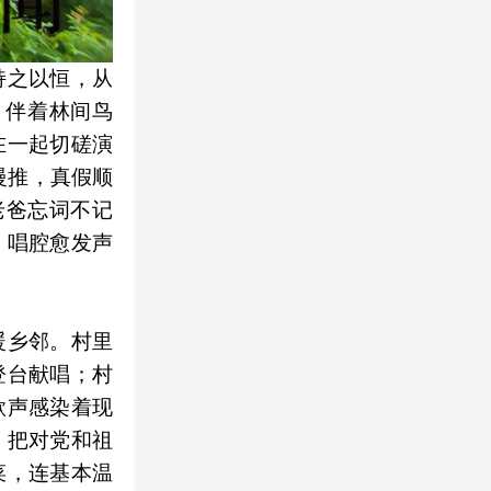
持之以恒，从
、伴着林间鸟
在一起切磋演
慢推，真假顺
老爸忘词不记
，唱腔愈发声
暖乡邻。村里
登台献唱；村
歌声感染着现
，把对党和祖
菜，连基本温