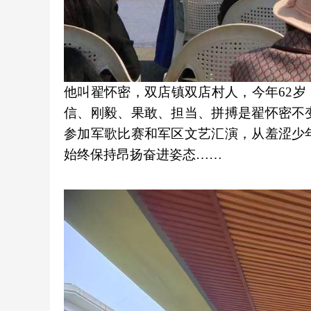
他叫翟怀密，双店镇双店村人，今年62岁
信、刚毅、果敢、担当、拼搏是翟怀密不
参加军歌比赛和军区文艺汇演，从羞涩少
始终保持昂扬奋进姿态……