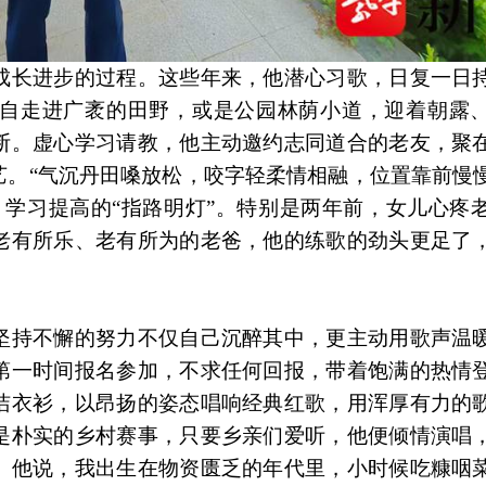
成长进步的过程。这些年来，他潜心习歌，日复一日
自走进广袤的田野，或是公园林荫小道，迎着朝露
断。虚心学习请教，他主动邀约志同道合的老友，聚
艺。“气沉丹田嗓放松，咬字轻柔情相融，位置靠前慢
，学习提高的“指路明灯”。特别是两年前，女儿心疼
老有所乐、老有所为的老爸，他的练歌的劲头更足了
坚持不懈的努力不仅自己沉醉其中，更主动用歌声温
第一时间报名参加，不求任何回报，带着饱满的热情
洁衣衫，以昂扬的姿态唱响经典红歌，用浑厚有力的
是朴实的乡村赛事，只要乡亲们爱听，他便倾情演唱
。他说，我出生在物资匮乏的年代里，小时候吃糠咽