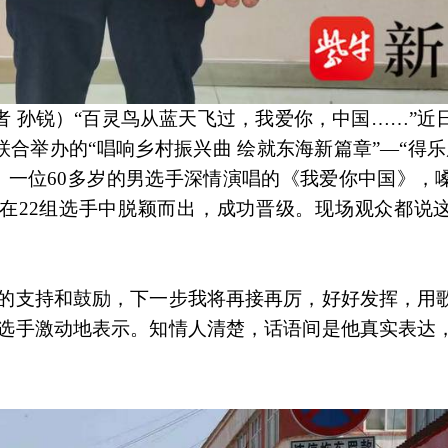
记者 孙锐）“百灵鸟从蓝天飞过，我爱你，中国……”近
合举办的“唱响乡村振兴曲 绘就东海新篇章”—“得乐
，一位60多岁的男选手深情演唱的《我爱你中国》，
在22组选手中脱颖而出，成功晋级。现场观众都说
民的支持和鼓励，下一步我将再接再厉，好好发挥，用
位选手激动地表示。知情人清楚，话语间是他真实表达