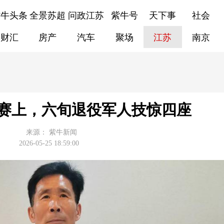
紫牛头条
全景苏超
问政江苏
紫牛号
天下事
社会
财汇
房产
汽车
聚场
江苏
南京
大赛上，六旬退役军人技惊四座
来源：
紫牛新闻
2026-05-25 18:59:00