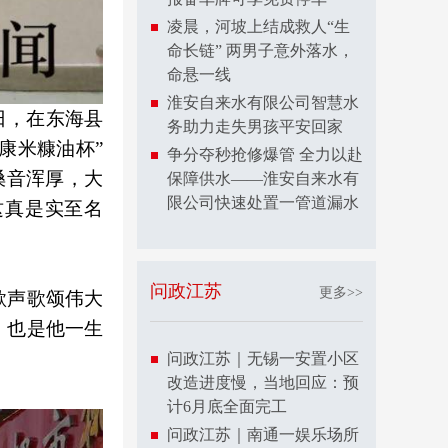
凌晨，河坡上结成救人“生
命长链” 两男子意外落水，
命悬一线
淮安自来水有限公司智慧水
日，在东海县
务助力走失男孩平安回家
康米糠油杯”
争分夺秒抢修爆管 全力以赴
嗓音浑厚，大
保障供水——淮安自来水有
限公司快速处置一管道漏水
这真是实至名
问政江苏
更多>>
歌声歌颂伟大
，也是他一生
问政江苏｜无锡一安置小区
改造进度慢，当地回应：预
计6月底全面完工
问政江苏｜南通一娱乐场所