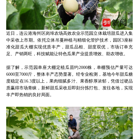
近日，连云港海州区岗埠农场高效农业示范园立体栽培甜瓜进入集
中采收上市期。依托立体吊蔓种植与精细化管护技术，园区3座标
准化甜瓜大棚实现优质丰产，甜瓜品相、甜度双优，市场订单充
足、产销两旺，科技赋能让特色瓜果产业提质增效、助农增收。
据了解，示范园单座大棚定植瓜苗约2000株，单棚预估产量可达
6000至7000斤，整体丰产态势显著。经专业检测，基地今年甜瓜糖
度稳定在16.3度以上，果肉细腻多汁、果香醇厚浓郁，凭借过硬品
质赢得市场青睐，新鲜甜瓜采收后即刻分拣打包、发往各地，实现
丰产即热销的良好局面。