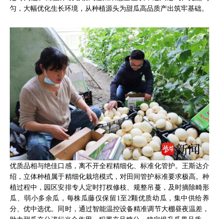
匀，大幅优化生长环境，从种植源头为甜瓜高品质产出筑牢基础。
优质品相与绝佳口感，离不开全程精细化、标准化管护。王斯达介
绍，立体种植属于精细化栽培模式，对田间管护标准要求极高。种
植过程中，园区安排专人定时打杈修枝、规整吊蔓，及时摘除畸形
瓜、弱小多余瓜，每株瓜藤仅保留1至2颗优质幼瓜，集中供给养
分、优中选优。同时，通过智能温控设备精准调节大棚昼夜温差，