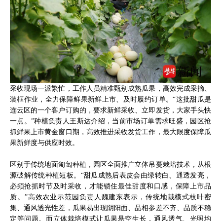
采收现场一派繁忙，工作人员精准甄别成熟瓜果，高效完成采摘、
装框作业，全力保障鲜果新鲜上市、及时履约订单。“这批甜瓜是
连云区的一个客户订购的，要求新鲜采收、立即发货，大家手头快
一点。”种植负责人王斯达介绍，当前市场订单需求旺盛，园区抢
抓鲜果上市黄金窗口期，高效推进采收发货工作，最大限度保障瓜
果新鲜度与供应时效。
区别于传统地面匍匐种植，园区全面推广立体吊蔓栽培技术，从根
源破解传统种植短板。“甜瓜成熟后表皮会由绿转白、通透发亮，
必须抢抓时节及时采收，才能锁住最佳甜度和口感，保障上市品
质。”高效农业示范园负责人魏建东表示，传统地栽模式枝叶密
集、通风透光性差，瓜果易出现阴阳面、品相参差不齐、品质不稳
定等问题。而立体栽培模式让瓜果悬空生长，通风透气、光照均