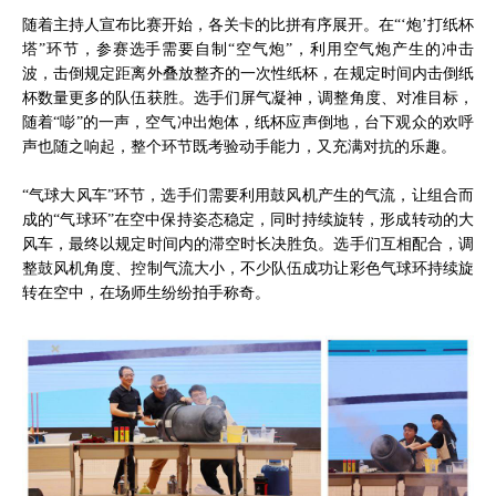
随着主持人宣布比赛开始，各关卡的比拼有序展开。在“‘炮’打纸杯
塔”环节，参赛选手需要自制“空气炮”，利用空气炮产生的冲击
波，击倒规定距离外叠放整齐的一次性纸杯，在规定时间内击倒纸
杯数量更多的队伍获胜。选手们屏气凝神，调整角度、对准目标，
随着“嘭”的一声，空气冲出炮体，纸杯应声倒地，台下观众的欢呼
声也随之响起，整个环节既考验动手能力，又充满对抗的乐趣。
“气球大风车”环节，选手们需要利用鼓风机产生的气流，让组合而
成的“气球环”在空中保持姿态稳定，同时持续旋转，形成转动的大
风车，最终以规定时间内的滞空时长决胜负。选手们互相配合，调
整鼓风机角度、控制气流大小，不少队伍成功让彩色气球环持续旋
转在空中，在场师生纷纷拍手称奇。