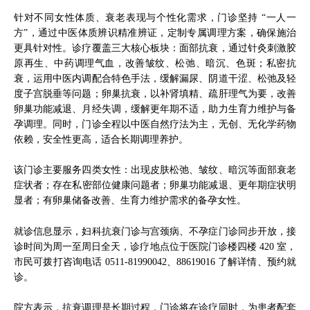
针对不同女性体质、衰老表现与个性化需求，门诊坚持 “一人一
方”，通过中医体质辨识精准辨证，定制专属调理方案，确保施治
更具针对性。诊疗覆盖三大核心板块：面部抗衰，通过针灸刺激胶
原再生、中药调理气血，改善皱纹、松弛、暗沉、色斑；私密抗
衰，运用中医内调配合特色手法，缓解漏尿、阴道干涩、松弛及轻
度子宫脱垂等问题；卵巢抗衰，以补肾填精、疏肝理气为要，改善
卵巢功能减退、月经失调，缓解更年期不适，助力生育力维护与备
孕调理。同时，门诊全程以中医自然疗法为主，无创、无化学药物
依赖，安全性更高，适合长期调理养护。
该门诊主要服务四类女性：出现皮肤松弛、皱纹、暗沉等面部衰老
症状者；存在私密部位健康问题者；卵巢功能减退、更年期症状明
显者；有卵巢储备改善、生育力维护需求的备孕女性。
就诊信息显示，妇科抗衰门诊与宫颈病、不孕症门诊同步开放，接
诊时间为周一至周日全天，诊疗地点位于医院门诊楼四楼 420 室，
市民可拨打咨询电话 0511-81990042、88619016 了解详情、预约就
诊。
院方表示，抗衰调理是长期过程，门诊将在诊疗同时，为患者配套