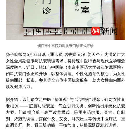
镇江市中医院妇科抗衰门诊正式开诊
扬子晚报网5月22日讯（通讯员 居香娣 记者 姜天圣）为满足广大
女性全周期健康与抗衰调理需求，将传统中医特色与现代医学理念
深度融合，近日，镇江市中医院（南京中医药大学镇江附属医院）
妇科抗衰门诊正式开诊，以整体调理、个性化施治为核心，为女性
提供面部、私密、卵巢等全方位中医抗衰服务，助力女性由内而外
焕发健康活力。
据介绍，该门诊立足中医 “整体观” 与 “治未病” 理念，针对女性衰
老根源 —— 脏腑功能衰退、气血阴阳失衡，创新推出系统化抗衰
方案。门诊摒弃单一表面改善模式，采用中药内服、膏方、自制
剂、浓煎剂调理，搭配针灸、艾灸、耳穴压豆等传统中医疗法，重
点调节肝、脾、肾三脏功能，平衡气血，从根源延缓衰老进程。