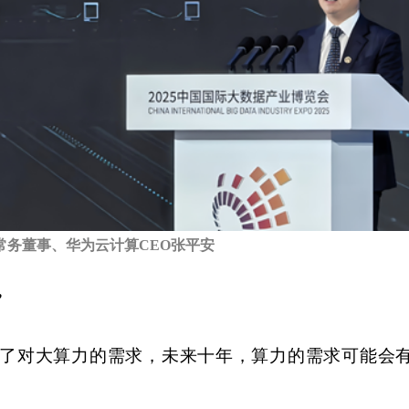
常务董事、华为云计算CEO张平安
”
了对大算力的需求，未来十年，算力的需求可能会