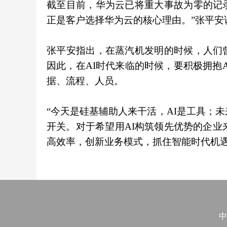
截至目前，华为云已将重大事故为零的记录
正是客户选择华为云的核心理由。”张平安
张平安指出，在蒸汽机发明的时候，人们
因此，在AI时代来临的时候，要积极拥抱A
据、流程、人员。
“今天是硅基辅助人来干活，AI是工具；未
开关。对于希望用AI构筑领先优势的企业来
高效率，创新业务模式，抓住智能时代机遇
中