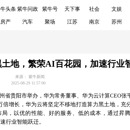
紫牛头条
紫牛问政
紫牛号
天下事
社会
文娱
房产
汽车
聚场
江苏
南京
苏州
土地，繁荣AI百花园，加速行业
来源：
紫牛新闻
2025-08-29 11:57:00
贵州省贵阳市举办，华为常务董事、华为云计算CEO张
万倍增长，华为云将坚定不移地打造算力黑土地，充
局，以优的性能、好的服务、低的成本，通过昇腾
，加速行业智能跃迁。