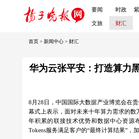
要闻
时政
文旅
财汇
首页
>
新闻中心
>
财汇
华为云张平安：打造算力黑
8月28日，中国国际大数据产业博览会在
幕式上表示，面对未来十年算力需求的数
年积累的联接技术优势和数据中心资源布
Tokens服务满足客户的“最终计算结果”