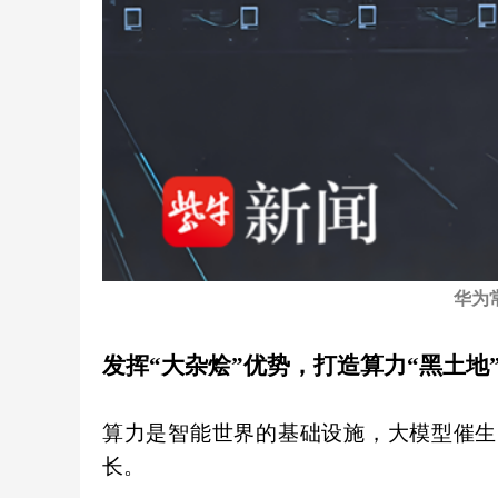
华为
发挥“大杂烩”优势，打造算力“黑土地
算力是智能世界的基础设施，大模型催生
长。