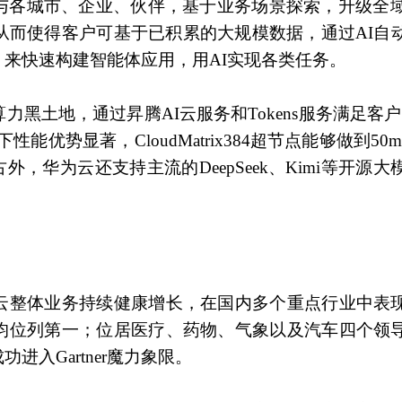
与各城市、企业、伙伴，基于业务场景探索，升级全域
从而使得客户可基于已积累的大规模数据，通过AI自
来快速构建智能体应用，用AI实现各类任务。
黑土地，通过昇腾AI云服务和Tokens服务满足客户
性能优势显著，CloudMatrix384超节点能够做到50
古外，华为云还支持主流的DeepSeek、Kimi等开源
云整体业务持续健康增长，在国内多个重点行业中表
均位列第一；位居医疗、药物、气象以及汽车四个领
入Gartner魔力象限。