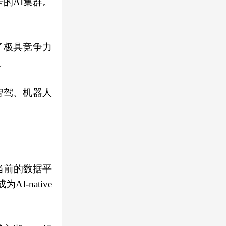
的AI集群。
了极具竞争力
。
智驾、机器人
当前的数据平
-native