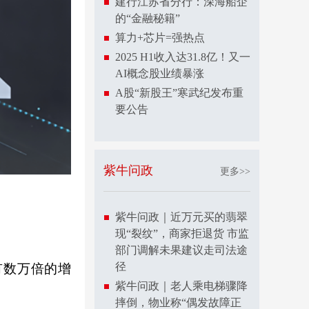
建行江苏省分行：深海船企
的“金融秘籍”
算力+芯片=强热点
2025 H1收入达31.8亿！又一
AI概念股业绩暴涨
A股“新股王”寒武纪发布重
要公告
紫牛问政
更多>>
紫牛问政｜近万元买的翡翠
现“裂纹”，商家拒退货 市监
部门调解未果建议走司法途
径
有数万倍的增
紫牛问政｜老人乘电梯骤降
摔倒，物业称“偶发故障正