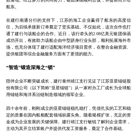
船东。
在建行南通分行的支持下，江苏的海工企业赢得了船东的高度信
任，为后续承接新订单奠定了坚实基础。不仅如此，这次合作也打
通了建行与该船企的合作。近日，该行牵头的2.08亿美元银团保函
成功开出，有效助力该船企由中型跻身行业头部，顺利拓展海外市
场，也充分体现了建行适配海洋经济项目需求，在整合金融资源、
提供银团等综合金融服务方面有了更强的能力。
“智造”锻造深海之“锁”
陪伴企业不断突破成长，建行泰州靖江支行见证了江苏亚星锚链股
份有限公司（以下简称“亚星锚链”）从一家村办工厂成长为全球船
用锚链和海洋系泊链制造领域的领军企业。
四十余年前，刚刚成立的亚星锚链稳扎稳打，凭借扎实的工艺和稳
定的质量在国内船舶配套领域崭露头角。随着规模扩张，充足的资
金成为企业发展的关键保障。建行靖江支行敏锐了解到企业需求，
主动为其开立结算账户并提供代发工资服务，奠定了合作基础。