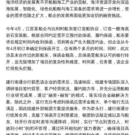
海洋经济的发展离不开船舶海工产业的贡献。海洋资源开发向深远
海拓展，智能化、绿色化船舶与海工装备的需求将进一步增长，资
金的需求也随之扩大，船企的发展将面临更加迫切的融资挑战。
今年4月，江苏某船企与比利时船东签订造船协议，订造一艘海底
岩石安装船。根据合同约定需开立预付款保函、履约保函，船东要
求在规定时间内收到保函，否则将会产生大额违约金。但企业从今
年4月初订单确定到保函开立，仅有两个多月的时间。同时，此次
涉及未合作过的新船东，保函金额高，且保函需船东认可的银行转
开，这无疑增加了项目的复杂性和难度。时间紧，任务重，该企业
忙得焦头烂额。
建行南通分行获悉该企业的需求后，迅速响应，组建专项团队深入
调研项目签约背景、客户经营状况、履约能力等，并充分运用船舶
行业研究成果，通过“融资+融智”的模式，落实综合金融解决方
案。除此之外，该行充分考虑到保函总需求金额大、单个银行无法
满足，因此组建外部银团方案提供服务。作为牵头行，建行南通分
行统筹全局，克服了保函开立时限紧迫、银团协议敲定难以及与船
东、转开行存在时差等沟通障碍，同时，实行“节点到责任人、时
效到小时”的闭环管理，通过环环相扣的“接力赛跑”，确保项目高
效落地。经过多方的共同努力，银团保函顺利合拢，并提前转开给