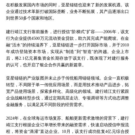
在积极发展国内市场的同时，亚星锚链也迎来了新的发展机遇。该
企业通过技术革新打破国际垄断，业务不断拓展，其产品逐渐出口
到世界50多个国家和地区。
建行靖江支行靠前服务，进行授信“阶梯式”扩容——2006年，该支
行为企业提供4500万元流动资金贷款，助力其完成产能爬坡。在金
融“活水”的持续滋养下，亚星锚链进一步打开国际市场，并于2010
年成功登陆资本市场，实现从“制造”到“智造”的跨越。企业上市
后，将2.1亿元募集资金长期存放于该支行，既体现了对建行服务
的认可，也开启了银企合作共赢的新篇章。
亚星锚链的产业版图并未止步于传统船用锚链领域。企业一直积极
转型，不局限于单一传统应用场景，而是用技术推动产品进步，拓
宽产品使用场景，探索多样化、高级化的领域。建行靖江支行紧跟
企业战略转型步伐，通过定期高层走访、专项调研等方式动态调整
金融服务，以满足其不同阶段的经营需求。
2024年，在全球海运市场复苏、船舶更新需求激增的背景下，建行
靖江支行根据企业订单增长带来的融资需求，快速启动授信申报流
程，将资金“滴灌”直达企业。10月，该支行成功批复4亿元综合授