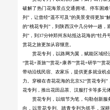
破解了热门花海景点交通拥堵、停车困难
列”，让曾经“遥不可及”的美景变得更加
的“桃花专列”，到陕西汉中几分钟一趟，
列”，到37分钟郑州东站抵达花海的“牡
赏花之旅更加从容惬意。
赏花专列，以路网为翼，赋能区域经济
“赏花+茶旅”“赏花+康养”“赏花+研学”
带动沿线民宿、农家乐，提供更多就业机会
力。穿梭在杏花花海的北京S2“赏花专列
花专列，推出花田品茶、汉服打卡等多元体
赏花专列，以细节为笔，勾勒创新服务
向，以赏花专列、踏青专列为抓手，深耕