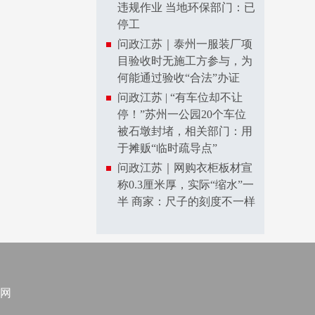
违规作业 当地环保部门：已
停工
问政江苏｜泰州一服装厂项
目验收时无施工方参与，为
何能通过验收“合法”办证
问政江苏 | “有车位却不让
停！”苏州一公园20个车位
被石墩封堵，相关部门：用
于摊贩“临时疏导点”
问政江苏｜网购衣柜板材宣
称0.3厘米厚，实际“缩水”一
半 商家：尺子的刻度不一样
网