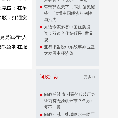
蒋臻骅说天下 | 打破“偏见滤
花氛围；在车
镜”，读懂中国经济的韧性
接驳，打通赏
与活力
东盟专家盛赞中国优质投
资：双边合作结硕果 | 世界
更是践行“人
观
国铁路将在服
亚行报告说中东战事冲击亚
太发展中经济体
问政江苏
更多>>
问政后续|泰州舜亿服装厂办
证前有无验收环节？各方回
复不一致
问政江苏｜盐城响水一船厂