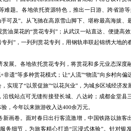
等难题。各地依托资源特色，推出一日游、跨省游等
“触手可及”。从飞驰在高原雪山脚下、堪称最高海拔、
观赏油菜花的“赏花专列”；从武汉一站直达、便捷高效
丹号专列”，一列列赏花专列，用钢轨串联起锦绣大地的
发展。各地依托赏花专列，将赏花和多元业态深度
“赏花+非遗”等多种赏花模式；让“人流”“物流”向乡村向
，实现了“以景促旅”“以花兴业”，为城乡区域经济发
”，沿线站点可无缝衔接登长城、八达岭；成都金堂县
验，今年以来旅游收入达400余万元。
新画卷。面对春日出行客流激增，中国铁路以旅客
服务细节，为旅客精心打造“沉浸式体验”。针对银