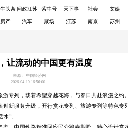
紫牛头条
问政江苏
紫牛号
天下事
社会
文娱
房产
汽车
聚场
江苏
南京
苏州
，让流动的中国更有温度
来源：
中国经济网
2026-04-10 16:56:00
游专列，载着希望穿越花海，与春日共赴浪漫之约
续创新服务升级，开行赏花专列、旅游专列等特色专
活水”。
态。中国铁路精准回应民众踏春期盼，精心设计赏