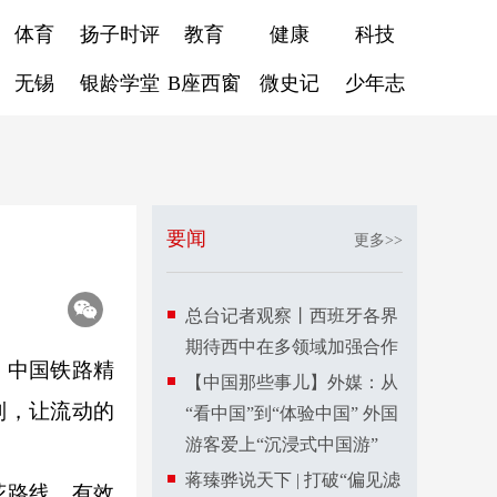
体育
扬子时评
教育
健康
科技
无锡
银龄学堂
B座西窗
微史记
少年志
要闻
更多>>
总台记者观察丨西班牙各界
期待西中在多领域加强合作
。中国铁路精
【中国那些事儿】外媒：从
列，让流动的
“看中国”到“体验中国” 外国
游客爱上“沉浸式中国游”
蒋臻骅说天下 | 打破“偏见滤
花路线，有效