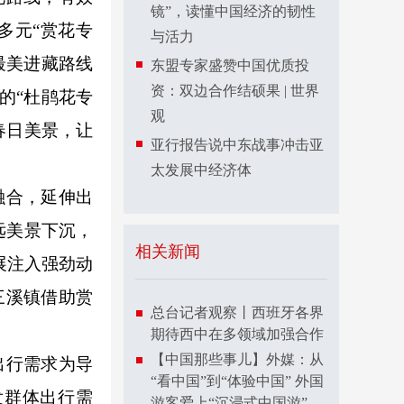
镜”，读懂中国经济的韧性
多元“赏花专
与活力
最美进藏路线
东盟专家盛赞中国优质投
资：双边合作结硕果 | 世界
的“杜鹃花专
观
春日美景，让
亚行报告说中东战事冲击亚
太发展中经济体
融合，延伸出
偏远美景下沉，
相关新闻
展注入强劲动
三溪镇借助赏
总台记者观察丨西班牙各界
期待西中在多领域加强合作
【中国那些事儿】外媒：从
出行需求为导
“看中国”到“体验中国” 外国
发群体出行需
游客爱上“沉浸式中国游”