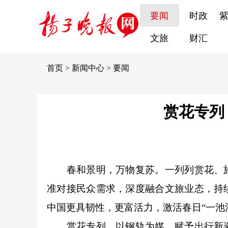
要闻
时政
文旅
财汇
首页
>
新闻中心
>
要闻
赏花专列
春和景明，万物复苏。一列列赏花、旅
准对接民众需求，深度融合文旅业态，持
中国更具韧性，更富活力，激活春日“一池
赏花专列，以钢轨为媒，赋予出行新姿