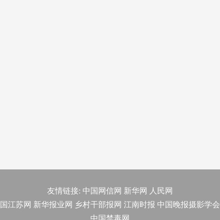
友情链接:
中国网信网
新华网
人民网
国江苏网
新华报业网
乡村干部报网
江南时报
中国晚报摄影学会
中国禁毒网