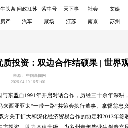
紫牛头条
问政江苏
紫牛号
天下事
社会
文娱
房产
汽车
聚场
江苏
南京
苏州
质投资：双边合作结硕果 | 世界
来源：
中国新闻网
2026-04-10 16:51:00
)中国与东盟自1991年开启对话合作，历经三十余年深
西亚亚太“一带一路”共策会执行董事、拿督翁忠义(On
签署双方关于扩大和深化经济贸易合作的协定和2013年
中方投资，助力基建升级、为多州青年毕业生创造充