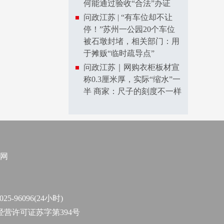
何能通过验收“合法”办证
问政江苏 | “有车位却不让
停！”苏州一公园20个车位
被石墩封堵，相关部门：用
于摊贩“临时疏导点”
问政江苏｜网购衣柜板材宣
称0.3厘米厚，实际“缩水”一
半 商家：尺子的刻度不一样
网
96096(24小时)
作经营许可证苏字第394号