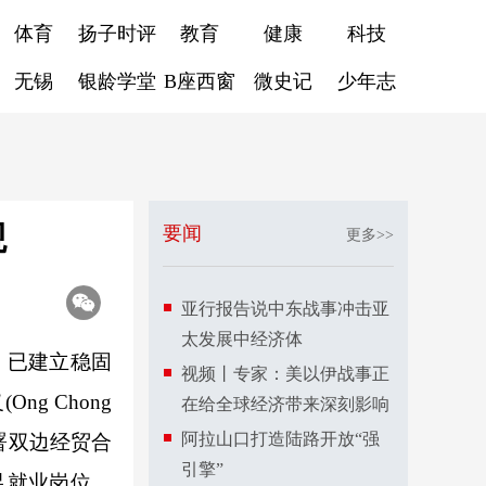
体育
扬子时评
教育
健康
科技
无锡
银龄学堂
B座西窗
微史记
少年志
观
要闻
更多>>
亚行报告说中东战事冲击亚
太发展中经济体
耕，已建立稳固
视频丨专家：美以伊战事正
g Chong
在给全球经济带来深刻影响
阿拉山口打造陆路开放“强
签署双边经贸合
引擎”
足就业岗位。