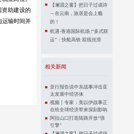
【澜湄之窗】把日子过成诗
中国资助建设的
～在云南，旅居是会上瘾
短运输时间并
的！
机遇·香港国际机场 |“多式联
运”：快船高铁 双线丝滑
相关新闻
亚行报告说中东战事冲击亚
太发展中经济体
视频丨专家：美以伊战事正
在给全球经济带来深刻影响
阿拉山口打造陆路开放“强
引擎”
【澜湄之窗】把日子过成诗