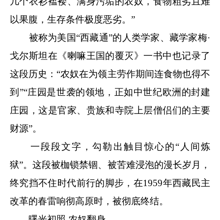
几个衣衫褴褛、满身污垢的农奴，食物粗劣且难
以果腹，生存条件极度恶劣。”
被称为美国“西藏通”的人类学家、藏学家梅·
戈尔斯坦在《喇嘛王国的覆灭》一书中也记录了
这段历史：“农奴在为领主劳作期间连食物也得不
到”“庄园是世袭的领地，正如中世纪欧洲的封建
庄园，这是官家、贵族和寺院上层僧侣们的主要
财源”。
一段段文字，勾勒出触目惊心的“人间炼
狱”。这段被枷锁禁锢、被苦难浸泡的漫长岁月，
终究挡不住时代前行的脚步，在1959年西藏民主
改革的春雷响彻高原时，被彻底终结。
曙光初照 农奴翻身