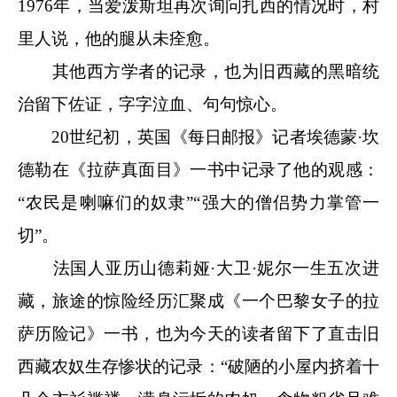
1976年，当爱泼斯坦再次询问扎西的情况时，村
里人说，他的腿从未痊愈。
其他西方学者的记录，也为旧西藏的黑暗统
治留下佐证，字字泣血、句句惊心。
20世纪初，英国《每日邮报》记者埃德蒙·坎
德勒在《拉萨真面目》一书中记录了他的观感：
“农民是喇嘛们的奴隶”“强大的僧侣势力掌管一
切”。
法国人亚历山德莉娅·大卫·妮尔一生五次进
藏，旅途的惊险经历汇聚成《一个巴黎女子的拉
萨历险记》一书，也为今天的读者留下了直击旧
西藏农奴生存惨状的记录：“破陋的小屋内挤着十