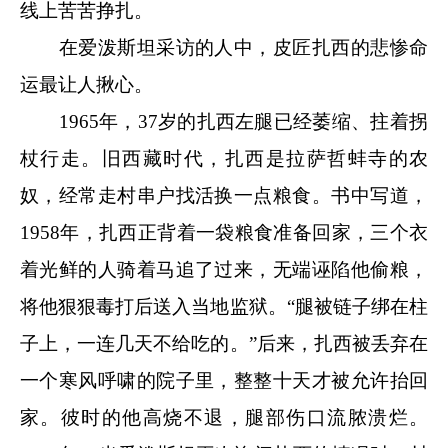
线上苦苦挣扎。
在爱泼斯坦采访的人中，皮匠扎西的悲惨命
运最让人揪心。
1965年，37岁的扎西左腿已经萎缩、拄着拐
杖行走。旧西藏时代，扎西是拉萨哲蚌寺的农
奴，经常走村串户找活换一点粮食。书中写道，
1958年，扎西正背着一袋粮食准备回家，三个衣
着光鲜的人骑着马追了过来，无端诬陷他偷粮，
将他狠狠毒打后送入当地监狱。“腿被链子绑在柱
子上，一连几天不给吃的。”后来，扎西被丢弃在
一个寒风呼啸的院子里，整整十天才被允许抬回
家。彼时的他高烧不退，腿部伤口流脓溃烂。