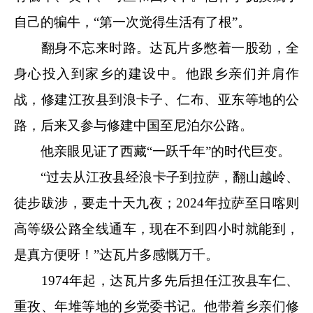
自己的犏牛，“第一次觉得生活有了根”。
翻身不忘来时路。达瓦片多憋着一股劲，全
身心投入到家乡的建设中。他跟乡亲们并肩作
战，修建江孜县到浪卡子、仁布、亚东等地的公
路，后来又参与修建中国至尼泊尔公路。
他亲眼见证了西藏“一跃千年”的时代巨变。
“过去从江孜县经浪卡子到拉萨，翻山越岭、
徒步跋涉，要走十天九夜；2024年拉萨至日喀则
高等级公路全线通车，现在不到四小时就能到，
是真方便呀！”达瓦片多感慨万千。
1974年起，达瓦片多先后担任江孜县车仁、
重孜、年堆等地的乡党委书记。他带着乡亲们修