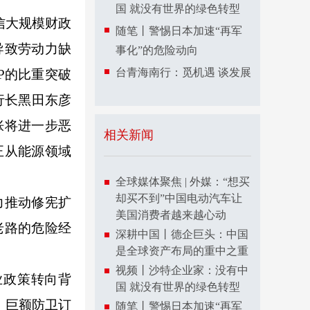
国 就没有世界的绿色转型
信大规模财政
随笔丨警惕日本加速“再军
导致劳动力缺
事化”的危险动向
台青海南行：觅机遇 谈发展
P的比重突破
行长黑田东彦
胀将进一步恶
相关新闻
正从能源领域
全球媒体聚焦 | 外媒：“想买
却买不到”中国电动汽车让
力推动修宪扩
美国消费者越来越心动
老路的危险经
深耕中国丨德企巨头：中国
是全球资产布局的重中之重
视频丨沙特企业家：没有中
政策转向背
国 就没有世界的绿色转型
，巨额防卫订
随笔丨警惕日本加速“再军