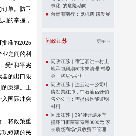
事化”的危险动向
的订单。防卫
台青海南行：觅机遇 谈发展
规则的掌握，
问政江苏
更多>>
批准的2026
产业之间的利
问政江苏｜宿迁泗洪一村土
，受“和平宪
地承包到期树木未清理 村委
武器的出口限
会：将尽快处理
问政江苏｜连云港一公司申
制的束缚。上
请发票红冲，中石油宿迁销
介入国际冲突
售分公司：需提供足够证明
材料
问政江苏｜3岁娃开游乐车
价，将政策重
撞坏门框商家索赔3000元 家
长质疑商场“只收费不管理”
实现短期的民