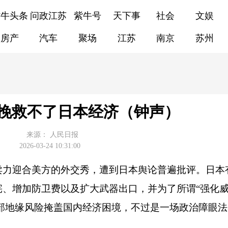
紫牛头条
问政江苏
紫牛号
天下事
社会
文娱
房产
汽车
聚场
江苏
南京
苏州
”挽救不了日本经济（钟声）
来源：
人民日报
2026-03-24 10:31:00
卖力迎合美方的外交秀，遭到日本舆论普遍批评。日本
、增加防卫费以及扩大武器出口，并为了所谓“强化威
外部地缘风险掩盖国内经济困境，不过是一场政治障眼