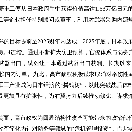
菱重工便从日本政府手中获得价值高达1.68万亿日元
工等企业担任特别顾问或董事，利用对武器采购内部
目标提前至2025财年内达成。2025年底，日本政府
现14连增。通过不断扩大防卫预算，官僚体系与防务
武器出口，试图让日本通过武器出口获利。长期以来
依赖国内订单。为此，高市政权积极谋求取消对杀伤性
军工产业成为日本经济的“摇钱树”，以此突破战后体
得更加具有扩张性，为右翼势力后续推动修宪、谋求
而，高市政权为回避结构性改革可能带来的政治代
改革简化为针对防务等领域的“危机管理投资”，借此