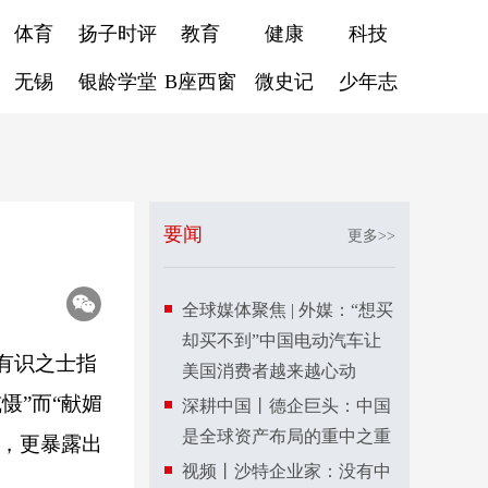
体育
扬子时评
教育
健康
科技
无锡
银龄学堂
B座西窗
微史记
少年志
要闻
更多>>
全球媒体聚焦 | 外媒：“想买
却买不到”中国电动汽车让
有识之士指
美国消费者越来越心动
慑”而“献媚
深耕中国丨德企巨头：中国
是全球资产布局的重中之重
法，更暴露出
视频丨沙特企业家：没有中