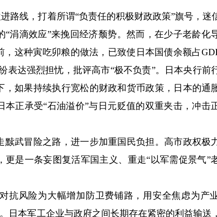
进路线，打着所谓“负责任的积极财政政策”旗号，迷
的“涓滴效应”来挽回经济颓势。然而，在少子老龄化
前，这种寅吃卯粮的做法，已致使日本国债余额占GD
纷纷表达强烈担忧，批评高市“极不负责”。日本央行前
下，如果持续执行宽松的财政和货币政策，日本的通
日本正承受“石油溢价”与日元贬值的双重夹击，冲击
黩武冒险之路，进一步加重国民负担。高市政权极
，更是一条妄图复活军国主义、重走“以军需促景气”
抗风险为大幅增加防卫费铺路，用安全焦虑为产业
血”。日本军工企业与政府之间长期存在紧密的利益输送