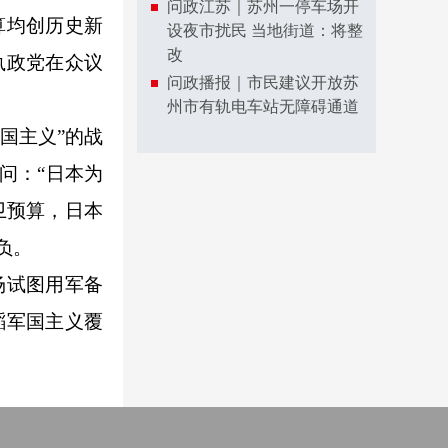
问政江苏｜苏州一停车场开
算均创历史新
设夜市扰民 当地街道：将整
改
执政党在众议
问政播报｜市民建议开放苏
州市有轨电车站无障碍通道
国主义”的战
问：“日本为
卫预算，日本
负。
场试图用军备
蹈军国主义覆