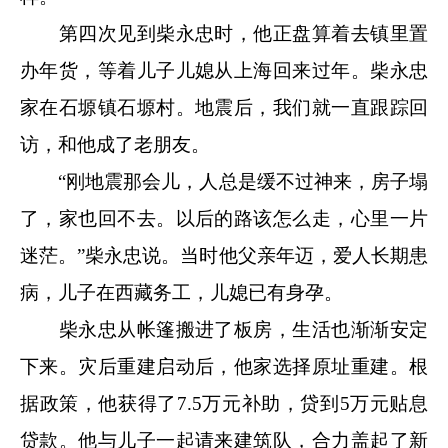
第四次见到柴永忠时，他正盘算着去镇里置
办年货，等着儿子儿媳从上海回来过年。柴永忠
家在石塬镇石塬村。地震后，我们就一直跟踪回
访，和他成了老朋友。
“刚地震那会儿，人总是缓不过神来，房子塌
了，家也回不去。以后的路该怎么走，心里一片
迷茫。”柴永忠说。当时他父亲年迈，爱人长期患
病，儿子在西藏务工，儿媳已有身孕。
柴永忠从帐篷搬进了板房，生活也渐渐安定
下来。灾后重建启动后，他家选择原址重建。根
据政策，他获得了7.5万元补助，贷到5万元贴息
贷款。他与儿子一起请来建筑队，合力盖起了新