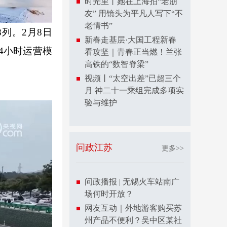
时光里丨她在上海拍“老朋
友” 用镜头为平凡人写下“不
老情书”
列。2月8日
新春走基层·大国工程新春
4小时运营模
看攻坚｜青春正当燃！兰张
高铁的“数智脊梁”
视频丨“太空出差”已超三个
月 神二十一乘组完成多项实
验与维护
问政江苏
更多>>
问政播报 | 无锡火车站南广
场何时开放？
网友互动｜外地游客购买苏
州产品不便利？吴中区某社