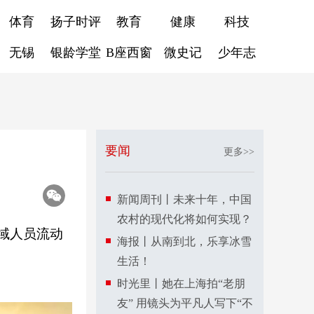
体育
扬子时评
教育
健康
科技
无锡
银龄学堂
B座西窗
微史记
少年志
要闻
更多>>
新闻周刊丨未来十年，中国
农村的现代化将如何实现？
域人员流动
海报丨从南到北，乐享冰雪
生活！
时光里丨她在上海拍“老朋
友” 用镜头为平凡人写下“不