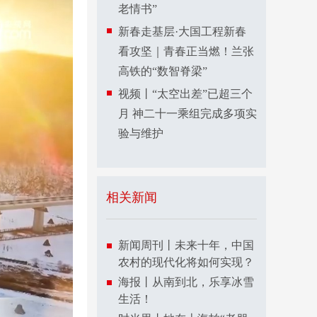
老情书”
新春走基层·大国工程新春
看攻坚｜青春正当燃！兰张
高铁的“数智脊梁”
视频丨“太空出差”已超三个
月 神二十一乘组完成多项实
验与维护
相关新闻
新闻周刊丨未来十年，中国
农村的现代化将如何实现？
海报丨从南到北，乐享冰雪
生活！