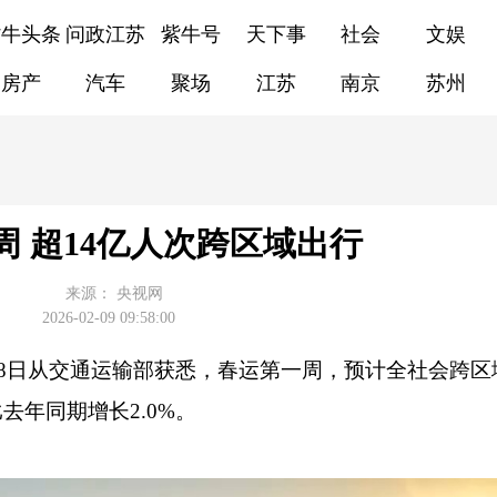
紫牛头条
问政江苏
紫牛号
天下事
社会
文娱
房产
汽车
聚场
江苏
南京
苏州
周 超14亿人次跨区域出行
来源：
央视网
2026-02-09 09:58:00
月8日从交通运输部获悉，春运第一周，预计全社会跨区
去年同期增长2.0%。