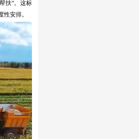
帮扶”。这标
度性安排。