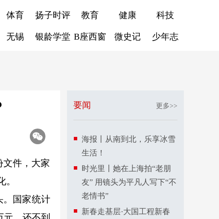
体育
扬子时评
教育
健康
科技
无锡
银龄学堂
B座西窗
微史记
少年志
？
要闻
更多>>
海报丨从南到北，乐享冰雪
生活！
份文件，大家
时光里丨她在上海拍“老朋
化。
友” 用镜头为平凡人写下“不
老情书”
头。国家统计
新春走基层·大国工程新春
万元，还不到