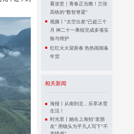
看攻坚｜青春正当燃！兰张
高铁的“数智脊梁”
视频丨“太空出差”已超三个
月 神二十一乘组完成多项实
验与维护
红红火火迎新春 热热闹闹备
年货
相关新闻
海报丨从南到北，乐享冰雪
生活！
时光里丨她在上海拍“老朋
友” 用镜头为平凡人写下“不
老情书”