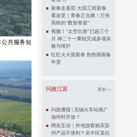
新春走基层·大国工程新春
看攻坚｜青春正当燃！兰张
高铁的“数智脊梁”
视频丨“太空出差”已超三个
月 神二十一乘组完成多项实
公共服务短
验与维护
红红火火迎新春 热热闹闹备
年货
问政江苏
更多>>
问政播报 | 无锡火车站南广
场何时开放？
网友互动｜外地游客购买苏
州产品不便利？吴中区某社