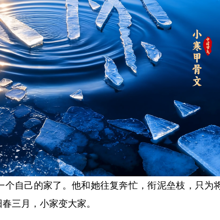
个自己的家了。他和她往复奔忙，衔泥垒枝，只为
阳春三月，小家变大家。