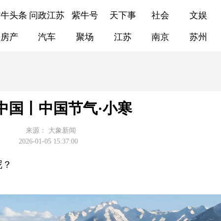
紫牛头条
问政江苏
紫牛号
天下事
社会
文娱
房产
汽车
聚场
江苏
南京
苏州
中国丨中国节气·小寒
来源：
大象新闻
2026-01-05 15:37:00
呢？