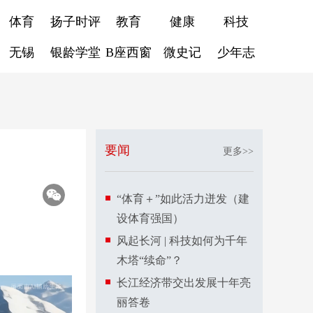
体育
扬子时评
教育
健康
科技
无锡
银龄学堂
B座西窗
微史记
少年志
要闻
更多>>
“体育＋”如此活力迸发（建
设体育强国）
风起长河 | 科技如何为千年
木塔“续命”？
长江经济带交出发展十年亮
丽答卷