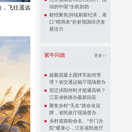
动的中国”生机勃勃
向，飞往遥远
财经聚焦|持续刷新纪录，港
口“晴雨表”折射我国经济发
展活力
紫牛问政
更多>>
超载混凝土搅拌车如何管
理？省交通运输厅现场督办
宿迁沭阳何时才能通高铁？
江苏省铁路办最新回应
聚焦乡村“无名”路命名设
牌，省民政厅现场督办
乡村道路盼命名、“开门办
院”暖童心，江苏省民政厅