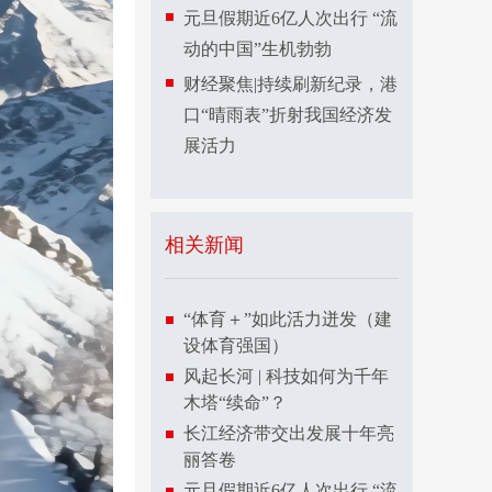
元旦假期近6亿人次出行 “流
动的中国”生机勃勃
财经聚焦|持续刷新纪录，港
口“晴雨表”折射我国经济发
展活力
相关新闻
“体育＋”如此活力迸发（建
设体育强国）
风起长河 | 科技如何为千年
木塔“续命”？
长江经济带交出发展十年亮
丽答卷
元旦假期近6亿人次出行 “流