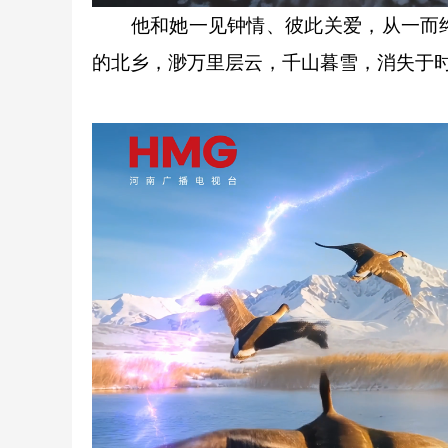
他和她一见钟情、彼此关爱，从一而终
的北乡，渺万里层云，千山暮雪，消失于