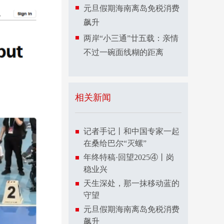
元旦假期海南离岛免税消费
飙升
两岸“小三通”廿五载：亲情
不过一碗面线糊的距离
相关新闻
记者手记丨和中国专家一起
在桑给巴尔“灭螺”
年终特稿·回望2025④丨岗
稳业兴
天生深处，那一抹移动蓝的
守望
元旦假期海南离岛免税消费
飙升