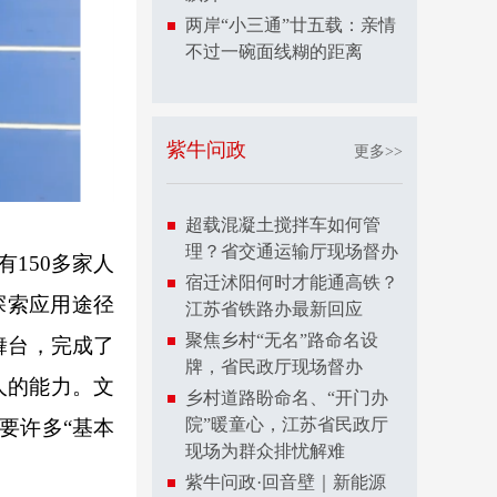
两岸“小三通”廿五载：亲情
不过一碗面线糊的距离
紫牛问政
更多>>
超载混凝土搅拌车如何管
理？省交通运输厅现场督办
150多家人
宿迁沭阳何时才能通高铁？
探索应用途径
江苏省铁路办最新回应
聚焦乡村“无名”路命名设
舞台，完成了
牌，省民政厅现场督办
人的能力。文
乡村道路盼命名、“开门办
院”暖童心，江苏省民政厅
要许多“基本
现场为群众排忧解难
紫牛问政·回音壁｜新能源