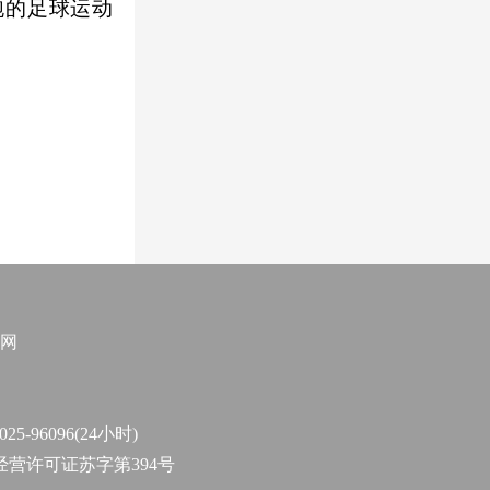
跑的足球运动
网
96096(24小时)
作经营许可证苏字第394号