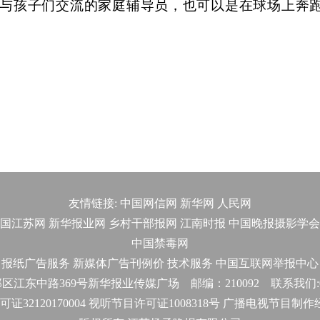
与孩子们交流的家庭辅导员，也可以是在球场上奔
友情链接:
中国网信网
新华网
人民网
国江苏网
新华报业网
乡村干部报网
江南时报
中国晚报摄影学会
中国禁毒网
报纸广告服务
新媒体广告刊例价
技术服务
中国互联网举报中心
东中路369号新华报业传媒广场 邮编：210092 联系我们:025-
32120170004 视听节目许可证1008318号 广播电视节目制