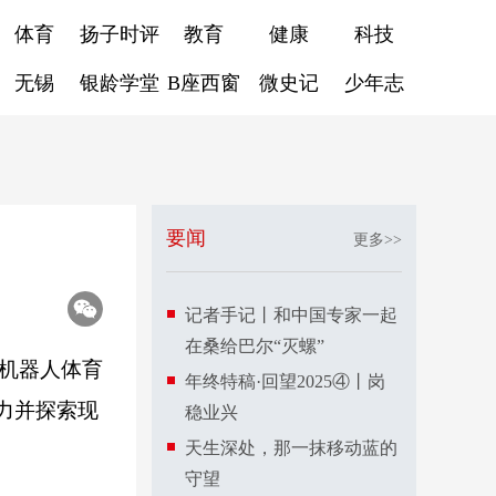
体育
扬子时评
教育
健康
科技
无锡
银龄学堂
B座西窗
微史记
少年志
要闻
更多>>
记者手记丨和中国专家一起
在桑给巴尔“灭螺”
起机器人体育
年终特稿·回望2025④丨岗
力并探索现
稳业兴
天生深处，那一抹移动蓝的
守望