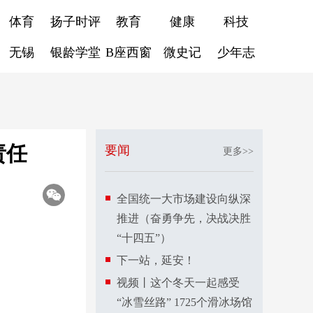
体育
扬子时评
教育
健康
科技
无锡
银龄学堂
B座西窗
微史记
少年志
责任
要闻
更多>>
全国统一大市场建设向纵深
推进（奋勇争先，决战决胜
“十四五”）
下一站，延安！
视频丨这个冬天一起感受
“冰雪丝路” 1725个滑冰场馆