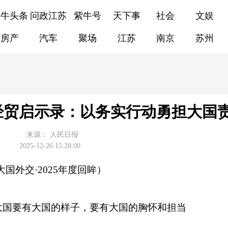
紫牛头条
问政江苏
紫牛号
天下事
社会
文娱
房产
汽车
聚场
江苏
南京
苏州
经贸启示录：以务实行动勇担大国
来源：
人民日报
2025-12-26 15:28:00
国外交·2025年度回眸）
国要有大国的样子，要有大国的胸怀和担当