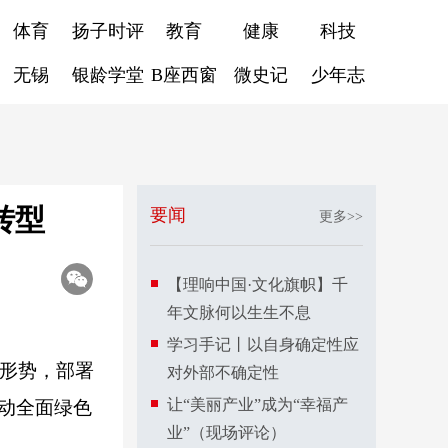
体育
扬子时评
教育
健康
科技
无锡
银龄学堂
B座西窗
微史记
少年志
转型
要闻
更多>>
【理响中国·文化旗帜】千
年文脉何以生生不息
学习手记丨以自身确定性应
济形势，部署
对外部不确定性
让“美丽产业”成为“幸福产
推动全面绿色
业”（现场评论）