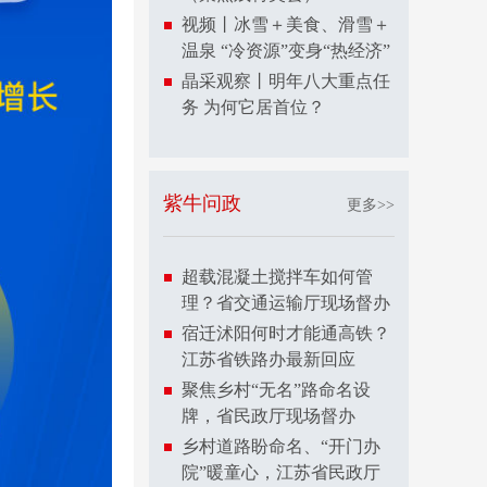
视频丨冰雪＋美食、滑雪＋
温泉 “冷资源”变身“热经济”
晶采观察丨明年八大重点任
务 为何它居首位？
紫牛问政
更多>>
超载混凝土搅拌车如何管
理？省交通运输厅现场督办
宿迁沭阳何时才能通高铁？
江苏省铁路办最新回应
聚焦乡村“无名”路命名设
牌，省民政厅现场督办
乡村道路盼命名、“开门办
院”暖童心，江苏省民政厅