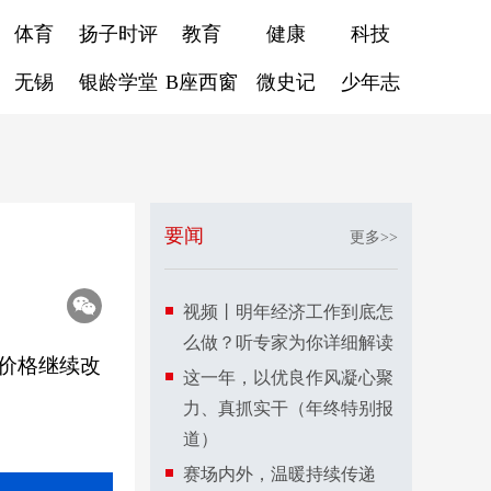
体育
扬子时评
教育
健康
科技
无锡
银龄学堂
B座西窗
微史记
少年志
要闻
更多>>
视频丨明年经济工作到底怎
么做？听专家为你详细解读
场价格继续改
这一年，以优良作风凝心聚
力、真抓实干（年终特别报
道）
赛场内外，温暖持续传递