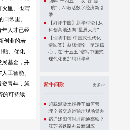
回眸“十四五”｜以“智”提
“质”，AI激活数字经济新引
灯火里、也写
擎
的日常里。
【好评中国】新华时论 | 从
青年人才已经
科创高地迈向“星辰大海”
【理响中国·中国式现代化
新创业的若
请回答】荔枝理论：坚定信
补贴、优化
心，在“十五五”谱写中国式
现代化更加绚丽华章
发展基金，并
在人工智能、
投资青年，就
紫牛问政
更多>>
济的可持续
超载混凝土搅拌车如何管
理？省交通运输厅现场督办
宿迁沭阳何时才能通高铁？
江苏省铁路办最新回应