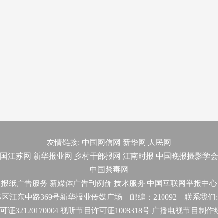
友情链接:
中国网信网
新华网
人民网
国江苏网
新华报业网
乡村干部报网
江南时报
中国晚报摄影学会
中国禁毒网
报纸广告服务
新媒体广告刊例价
技术服务
中国互联网举报中心
东中路369号新华报业传媒广场 邮编：210092 联系我们:025-
32120170004 视听节目许可证1008318号 广播电视节目制