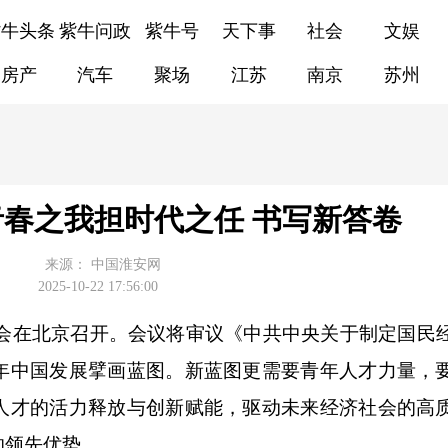
紫牛头条
紫牛问政
紫牛号
天下事
社会
文娱
房产
汽车
聚场
江苏
南京
苏州
春之我担时代之任 书写新答卷
来源：
中国淮安网
2025-10-22 17:56:00
全会在北京召开。会议将审议《中共中央关于制定国民
年中国发展擘画蓝图。新蓝图更需要青年人才力量，
人才的活力释放与创新赋能，驱动未来经济社会的高
的领先优势。