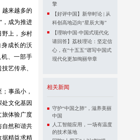
擎
，越来越多的
【好评中国】新华时论 | 从
”，成为推进
科创高地迈向“星辰大海”
【理响中国·中国式现代化
田野上，乡村
请回答】荔枝理论：坚定信
自身成长的沃
心，在“十五五”谱写中国式
人机、一部手
现代化更加绚丽华章
遗技艺传承、
相关新闻
至；事虽小，
深处文化基因
守护“中国之肺”，滋养美丽
文旅体验广度
中国
人工智能应用，一场有温度
与自然和谐共
的技术落地
数据精益求精