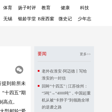
体育
扬子时评
教育
健康
科技
无锡
银龄学堂
B座西窗
微史记
少年志
要闻
更多>>
老外在淮安·阿迈德丨写给
淮安的一封信
新提到前所未
回眸“十四五” | 江苏徐州：
。“十四五”期
“5吨”→“4000吨”，中国起重
机从被“卡脖子”到领跑全球
制高点。
的逆袭之路
大型邮轮“爱