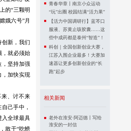
青春华章丨南京小众运动
上的“三颗明
“玩”出圈 校园结满“活力果”
嫦娥六号”月
【活力中国调研行】蓝芩口
服液、苏黄止咳胶囊……这
。
些中成药都是泰州“智造”！
持创新，我们
科创｜全国创新创业大赛，
自强，就必须始
江苏入围企业最多！大赛加
位，坚持加强
速器让更多创新创业的“长
跑”起步
力，加快实现
不来、讨不来
相关新闻
在自己手中，
进入全球最具
老外在淮安·阿迈德丨写给
淮安的一封信
，敢于“吃螃