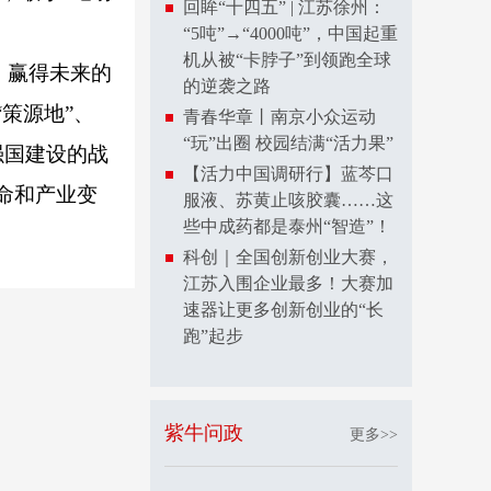
回眸“十四五” | 江苏徐州：
“5吨”→“4000吨”，中国起重
机从被“卡脖子”到领跑全球
、赢得未来的
的逆袭之路
策源地”、
青春华章丨南京小众运动
“玩”出圈 校园结满“活力果”
强国建设的战
【活力中国调研行】蓝芩口
命和产业变
服液、苏黄止咳胶囊……这
些中成药都是泰州“智造”！
）
科创｜全国创新创业大赛，
江苏入围企业最多！大赛加
速器让更多创新创业的“长
跑”起步
紫牛问政
更多>>