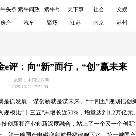
紫牛头条
紫牛问政
紫牛号
天下事
社会
文娱
房产
汽车
聚场
江苏
南京
苏州
e评：向“新”而行，“创”赢未来
来源：
中国江苏网
2025-10-22 17:52:00
抓发展，谋创新就是谋未来。“十四五”规划把创
入规模比“十三五”末增长近
50%
，增量达到
1.2
万亿元
科技创新和产业创新深度融合，站上了一个又一个创新
第一艘国产电磁弹射航母福建舰下水，第一艘国产