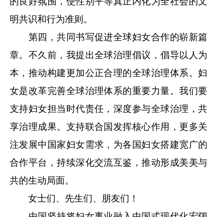
的良好氛围，使性别平等真正内化为全社会的文
明共识和行为准则。
第四，共同书写促进全球妇女合作的崭新篇
章。不久前，我提出全球治理倡议，倡导以人为
本，推动构建更加公正合理的全球治理体系。妇
女是改革完善全球治理体系的重要力量。我们要
支持妇女担当时代责任，深度参与全球治理，共
享治理成果。支持联合国发挥核心作用，更多关
注发展中国家妇女需求，为各国妇女搭建宽广的
合作平台，持续深化交流互鉴，推动形成美美与
共的生动局面。
女士们、先生们、朋友们！
中国坚持将妇女事业融入中国式现代化宏阔