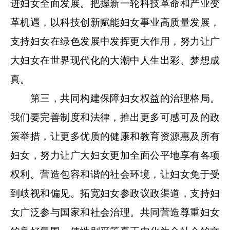
进妇女全面发展。把握新一轮科技革命和产业变
革机遇，以科技创新赋能妇女事业高质量发展，
支持妇女在绿色发展中发挥更大作用，努力让广
大妇女在世界现代化的大潮中人生出彩、梦想成
真。
第三，共同构建保障妇女权益的治理格局。
我们要完善制度和法律，推出更多可感可及的政
策举措，让更多优质的健康和教育资源惠及所有
妇女，努力让广大妇女更加全面公平地享有各项
权利。营造包容和谐的社会环境，让妇女免于受
到歧视和偏见。拓宽妇女参政议政渠道，支持妇
女广泛参与国家和社会治理。共同营造尊重妇女