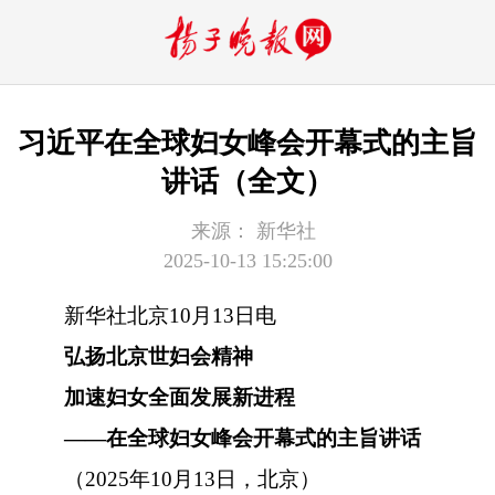
习近平在全球妇女峰会开幕式的主旨
讲话（全文）
来源：
新华社
2025-10-13 15:25:00
新华社北京10月13日电
弘扬北京世妇会精神
加速妇女全面发展新进程
——在全球妇女峰会开幕式的主旨讲话
（2025年10月13日，北京）