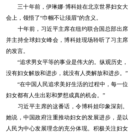
三十年前，伊琳娜·博科娃在北京世界妇女大
会上，领悟了“巾帼不让须眉”的含义。
十年前，习近平主席在纽约联合国总部出席
并主持全球妇女峰会，博科娃现场聆听了习主席
的发言。
“追求男女平等的事业是伟大的。纵观历史，
没有妇女解放和进步，就没有人类解放和进步。”
“在中国人民追求美好生活的过程中，每一位
妇女都有人生出彩和梦想成真的机会。”
习近平主席的这番话，令博科娃印象深刻。
她说，中国政府注重推动妇女的发展进步，是以
人民为中心发展理念的充分体现。积极关注妇女