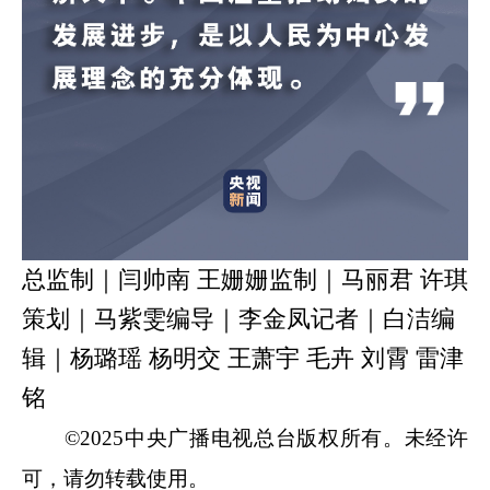
总监制｜闫帅南 王姗姗
监制｜马丽君 许琪
策划｜马紫雯
编导｜李金凤
记者｜白洁
编
辑｜杨璐瑶 杨明交 王萧宇 毛卉 刘霄 雷津
铭
©2025中央广播电视总台版权所有。未经许
可，请勿转载使用。