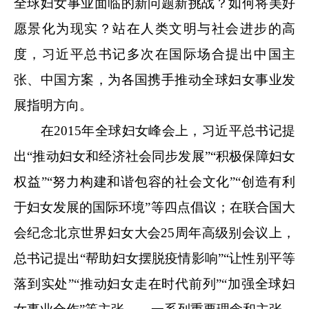
全球妇女事业面临的新问题新挑战？如何将美好
愿景化为现实？站在人类文明与社会进步的高
度，习近平总书记多次在国际场合提出中国主
张、中国方案，为各国携手推动全球妇女事业发
展指明方向。
在2015年全球妇女峰会上，习近平总书记提
出“推动妇女和经济社会同步发展”“积极保障妇女
权益”“努力构建和谐包容的社会文化”“创造有利
于妇女发展的国际环境”等四点倡议；在联合国大
会纪念北京世界妇女大会25周年高级别会议上，
总书记提出“帮助妇女摆脱疫情影响”“让性别平等
落到实处”“推动妇女走在时代前列”“加强全球妇