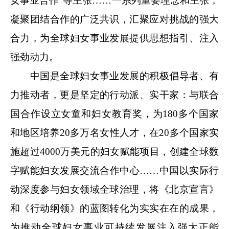
女事业合作”等主张……一系列重要理念和主张，
凝聚团结合作的广泛共识，汇聚应对挑战的强大
合力，为全球妇女事业发展提供思想指引、注入
强劲动力。
中国是全球妇女事业发展的积极倡导者、有
力推动者，更是坚定的行动派、实干家：与联合
国合作设立女童和妇女教育奖，为180多个国家
和地区培养20多万名女性人才，在20多个国家实
施超过4000万美元的妇女赋能项目，创建全球数
字赋能妇女发展交流合作中心……中国以实际行
动深度参与妇女领域全球治理，将《北京宣言》
和《行动纲领》的蓝图转化为实实在在的成果，
为推动全球妇女事业可持续发展注入强大正能