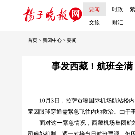
要闻
时政
文旅
财汇
首页
>
新闻中心
>
要闻
事发西藏！航班全满
10月3日，拉萨贡嘎国际机场航站楼内人
童因眼球穿通需紧急飞往内地救治。由于事
面对这一紧急情况，西藏机场集团航站
司候补机制，逐一对接当日航班票源。但