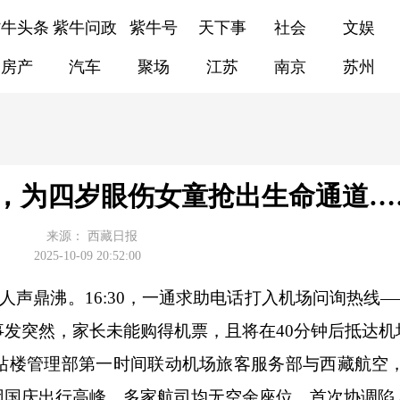
紫牛头条
紫牛问政
紫牛号
天下事
社会
文娱
房产
汽车
聚场
江苏
南京
苏州
，为四岁眼伤女童抢出生命通道…
来源：
西藏日报
2025-10-09 20:52:00
声鼎沸。16:30，一通求助电话打入机场问询热线—
发突然，家长未能购得机票，且将在40分钟后抵达机
楼管理部第一时间联动机场旅客服务部与西藏航空
因国庆出行高峰，多家航司均无空余座位，首次协调陷