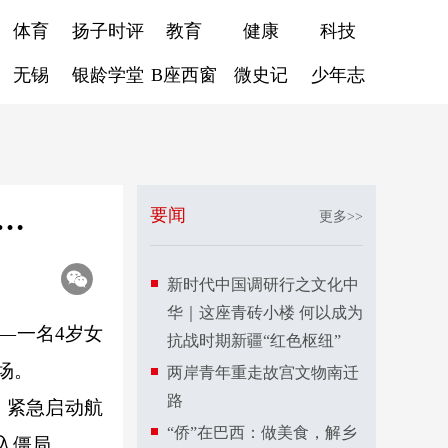
体育
扬子时评
教育
健康
科技
无锡
银龄学堂
B座西窗
微史记
少年志
…
要闻
更多>>
新时代中国调研行之文化中
华｜这座青砖小楼 何以成为
—一名4岁女
抗战时期新疆“红色枢纽”
场。
两岸青年重走故宫文物南迁
路
，紧急启动航
“侨”在巴西：做美食，解乡
入僵局。