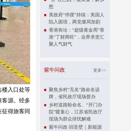
愁
美政府“停摆”持续：美国人
陷入困境，两党僵局加剧
香港舆论：“超级黄金周”香
港“丁财两旺”，业界求变汇
聚人气财气
紫牛问政
更多>>
站楼入口处等
聚焦乡村“无名”路命名设
牌，省民政厅现场督办
班客源。经多
乡村道路盼命名、“开门办
在征得旅客同
院”暖童心，江苏省民政厅
现场为群众排忧解难
紫牛问政·回音壁｜新能源