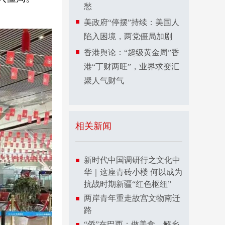
愁
美政府“停摆”持续：美国人
陷入困境，两党僵局加剧
香港舆论：“超级黄金周”香
港“丁财两旺”，业界求变汇
聚人气财气
相关新闻
新时代中国调研行之文化中
华｜这座青砖小楼 何以成为
抗战时期新疆“红色枢纽”
两岸青年重走故宫文物南迁
路
“侨”在巴西：做美食，解乡