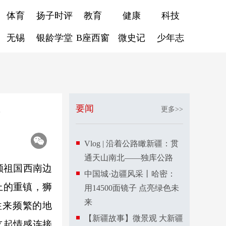
体育
扬子时评
教育
健康
科技
无锡
银龄学堂
B座西窗
微史记
少年志
要闻
更多>>
Vlog | 沿着公路瞰新疆：贯
通天山南北——独库公路
颗祖国西南边
中国城·边疆风采丨哈密：
上的重镇，狮
用14500面镜子 点亮绿色未
来
往来频繁的地
【新疆故事】微景观 大新疆
立起情感连接