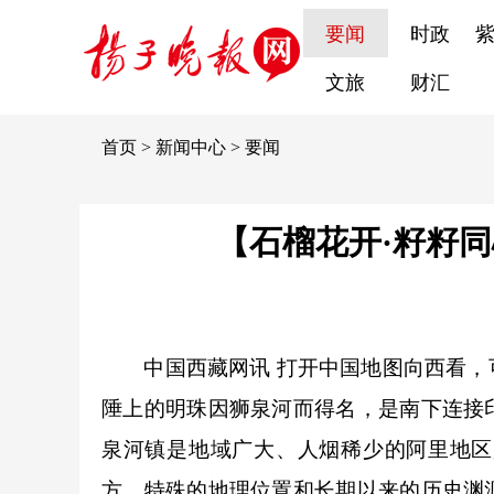
要闻
时政
文旅
财汇
首页
>
新闻中心
>
要闻
【石榴花开·籽籽
中国西藏网讯 打开中国地图向西看
陲上的明珠因狮泉河而得名，
是南下连接
泉河镇是地域广大、人烟稀少的阿里地区
方。特殊的地理位置和长期以来的历史渊