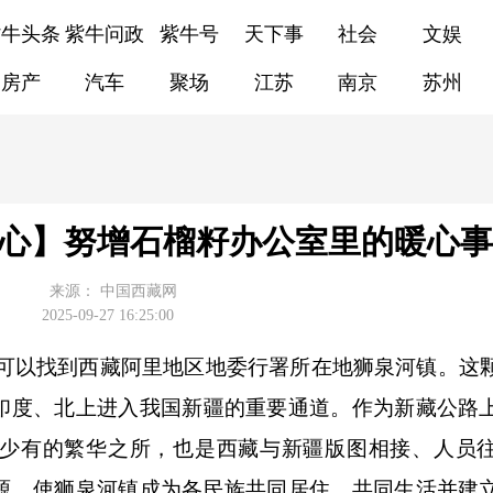
紫牛头条
紫牛问政
紫牛号
天下事
社会
文娱
房产
汽车
聚场
江苏
南京
苏州
同心】努增石榴籽办公室里的暖心事
来源：
中国西藏网
2025-09-27 16:25:00
，可以找到西藏阿里地区地委行署所在地狮泉河镇。这
印度、北上进入我国新疆
的重要通道。
作为新藏公路
少有的繁华之所
，
也是西藏与新疆版图相接
、人员
源，使狮泉河镇成为各民族共同居住、共同生活并建