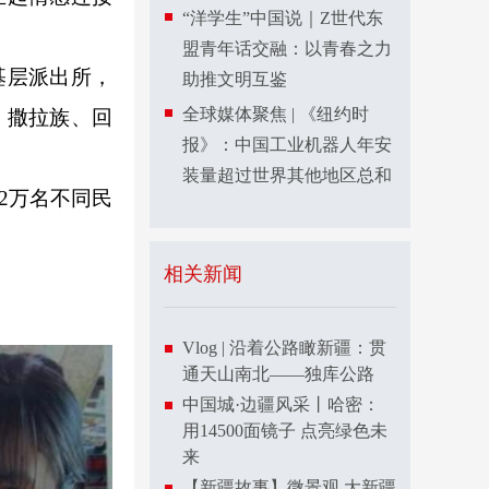
“洋学生”中国说｜Z世代东
盟青年话交融：以青春之力
基层派出所，
助推文明互鉴
全球媒体聚焦 | 《纽约时
族、撒拉族、回
报》：中国工业机器人年安
装量超过世界其他地区总和
2万名不同民
相关新闻
Vlog | 沿着公路瞰新疆：贯
通天山南北——独库公路
中国城·边疆风采丨哈密：
用14500面镜子 点亮绿色未
来
【新疆故事】微景观 大新疆