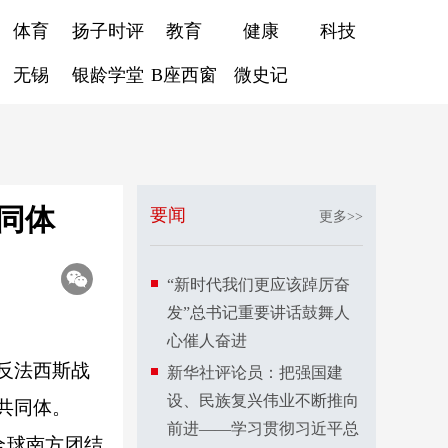
体育
扬子时评
教育
健康
科技
无锡
银龄学堂
B座西窗
微史记
同体
要闻
更多>>
“新时代我们更应该踔厉奋
发”总书记重要讲话鼓舞人
心催人奋进
反法西斯战
新华社评论员：把强国建
设、民族复兴伟业不断推向
共同体。
前进——学习贯彻习近平总
全球南方团结