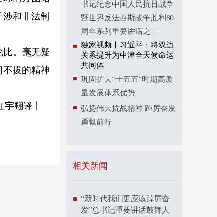
书记纪念中国人民抗日战争
干涉和非法制
暨世界反法西斯战争胜利80
周年系列重要讲话之一
独家视频丨习近平：将双边
伦比。毫无疑
关系提升为中津全天候命运
共同体
韧不拔的精神
巩固扩大“十五五”时期高质
量发展体系优势
虹宇
翻译丨
弘扬伟大抗战精神 踔厉奋发
勇毅前行
相关新闻
“新时代我们更应该踔厉奋
发”总书记重要讲话鼓舞人