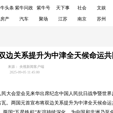
紫牛头条
紫牛问政
紫牛号
天下事
社会
文娱
房产
汽车
聚场
江苏
南京
苏州
双边关系提升为中津全天候命运共
来源：
央视新闻客户端
2025-09-05 11:45:00
人民大会堂会见来华出席纪念中国人民抗日战争暨世界
古瓦。两国元首宣布将双边关系提升为中津全天候命运
两国“五星铁杆”友谊持续深化，为中国和非洲乃至